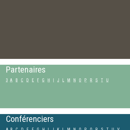
Partenaires
3
A
B
C
D
E
F
G
H
I
J
L
M
N
O
P
R
S
T
U
Conférenciers
A
B
C
D
E
F
G
H
I
J
K
L
M
N
O
P
Q
R
S
T
U
V