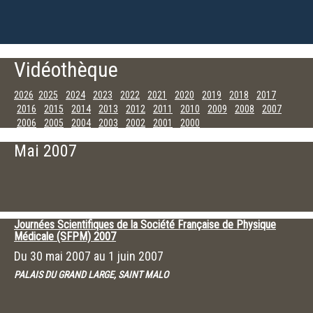
Vidéothèque
2026
2025
2024
2023
2022
2021
2020
2019
2018
2017
2016
2015
2014
2013
2012
2011
2010
2009
2008
2007
2006
2005
2004
2003
2002
2001
2000
Décembre
Novembre
Octobre
Septembre
Juillet
Juin
Mai
Avril
Mai 2007
Mars
Février
Janvier
Journées Scientifiques de la Société Française de Physique
Médicale (SFPM) 2007
Du
30 mai 2007
au
1 juin 2007
PALAIS DU GRAND LARGE, SAINT MALO