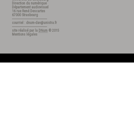
Direction du numérique
Département audiovisuel
16 rue René Descartes
67000 Strasbourg
---------------------------------------
courriel : dnum-dav@unistra.fr
---------------------------------------
site réalisé par la
DNum
© 2015
Mentions légales