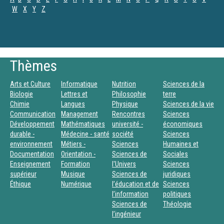
W
X
Y
Z
Thèmes
Arts et Culture
Informatique
Nutrition
Sciences de la
Biologie
Lettres et
Philosophie
terre
Chimie
Langues
Physique
Sciences de la vie
Communication
Management
Rencontres
Sciences
Développement
Mathématiques
université -
économiques
durable -
Médecine - santé
société
Sciences
environnement
Métiers -
Sciences
Humaines et
Documentation
Orientation -
Sciences de
Sociales
Enseignement
Formation
l'Univers
Sciences
supérieur
Musique
Sciences de
juridiques
Éthique
Numérique
l’éducation et de
Sciences
l’information
politiques
Sciences de
Théologie
l’ingénieur