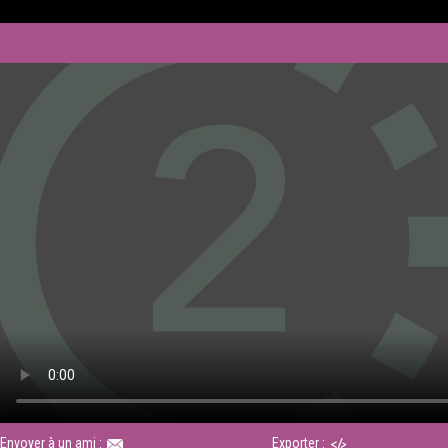
Envoyer à un ami :
Exporter :