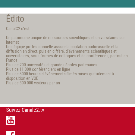
Édito
CanalC2 c’est …
Un patrimoine unique de ressources scientifiques et universitaires sur
internet
Une équipe professionnelle assure la captation audiovisuelle et la
diffusion en direct, puis en différé, d’événements scientifiques et
universitaires, sous formes de colloques et de conférences, partout en
France
Plus de 200 universités et grandes écoles partenaires
Plus de 11 000 conférenciers en ligne
Plus de 5000 heures d’événements filmés mises gratuitement à
disposition en VOD
Plus de 300 000 visiteurs par an
Suivez Canalc2.tv