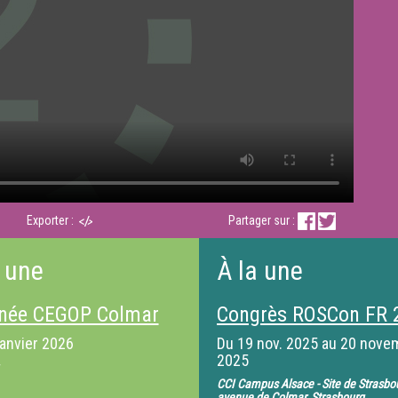
Exporter :
Partager sur :
 une
À la une
née CEGOP Colmar
Congrès ROSCon FR 
janvier 2026
Du
19 nov. 2025
au
20 nove
2025
CCI Campus Alsace - Site de Strasbo
avenue de Colmar, Strasbourg