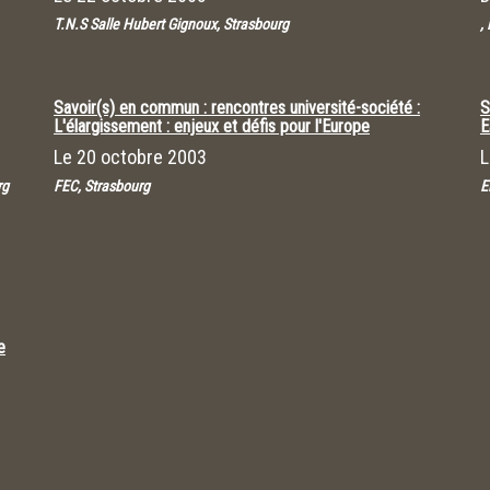
T.N.S Salle Hubert Gignoux, Strasbourg
,
Savoir(s) en commun : rencontres université-société :
S
L'élargissement : enjeux et défis pour l'Europe
E
Le
20 octobre 2003
rg
FEC, Strasbourg
E
e