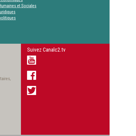
Humaines et Sociales
uridiques
olitiques
Suivez Canalc2.tv
taires,