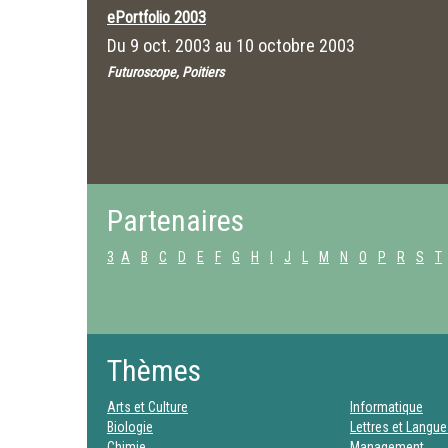
ePortfolio 2003
Du
9 oct. 2003
au
10 octobre 2003
Futuroscope, Poitiers
Partenaires
3
A
B
C
D
E
F
G
H
I
J
L
M
N
O
P
R
S
T
Thèmes
Arts et Culture
Informatique
Biologie
Lettres et Langu
Chimie
Management