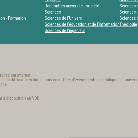
Rencontres université - société
Sciences 
Sciences
Sciences j
tion - Formation
Sciences de l'Univers
Sciences p
Sciences de l’éducation et de l’information
Théologie
Sciences de l’ingénieur
aires sur internet
t la diffusion en direct, puis en différé, d’événements scientifiques et universi
ance
t à disposition en VOD