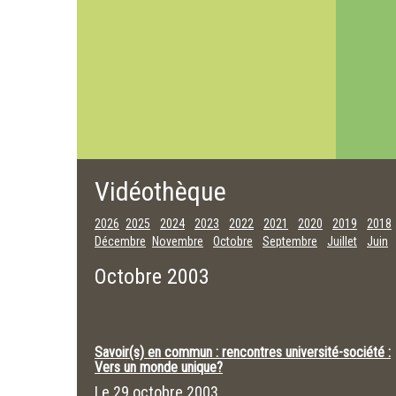
Vidéothèque
2026
2025
2024
2023
2022
2021
2020
2019
2018
Décembre
Novembre
Octobre
Septembre
Juillet
Juin
Octobre 2003
Savoir(s) en commun : rencontres université-société :
Vers un monde unique?
Le
29 octobre 2003