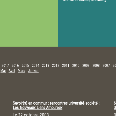
2017
2016
2015
2014
2013
2012
2011
2010
2009
2008
2007
2
Mai
Avril
Mars
Janvier
Savoir(s) en commun : rencontres université-société :
6
Les Nouveaux Liens Amoureux
d
Le
22 octobre 2003