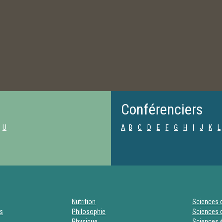
Conférenciers
U
A
B
C
D
E
F
G
H
I
J
K
L
Nutrition
Sciences d
es
Philosophie
Sciences d
Physique
Sciences