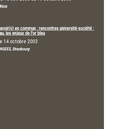
 Blois
avoir(s) en commun : rencontres université-société :
au, les enjeux de l'or bleu
Le
14 octobre 2003
NGEES, Strasbourg