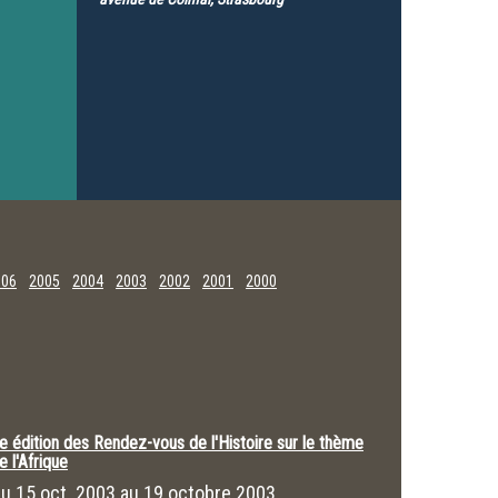
006
2005
2004
2003
2002
2001
2000
e édition des Rendez-vous de l'Histoire sur le thème
e l'Afrique
Du
15 oct. 2003
au
19 octobre 2003