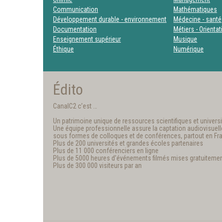
Communication
Mathématiques
Développement durable - environnement
Médecine - santé
Documentation
Métiers - Orienta
Enseignement supérieur
Musique
Éthique
Numérique
Édito
CanalC2 c’est …
Un patrimoine unique de ressources scientifiques et universit
Une équipe professionnelle assure la captation audiovisuelle e
sous formes de colloques et de conférences, partout en Fr
Plus de 200 universités et grandes écoles partenaires
Plus de 11 000 conférenciers en ligne
Plus de 5000 heures d’événements filmés mises gratuitemen
Plus de 300 000 visiteurs par an