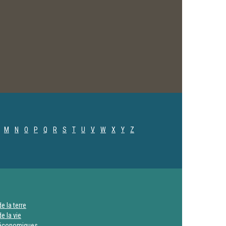
M
N
O
P
Q
R
S
T
U
V
W
X
Y
Z
e la terre
e la vie
 économiques