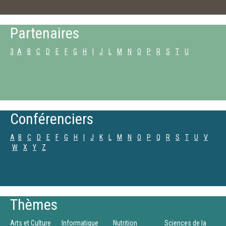
Partenaires
3
A
B
C
D
E
F
G
H
I
J
L
M
N
O
P
R
S
T
U
Conférenciers
A
B
C
D
E
F
G
H
I
J
K
L
M
N
O
P
Q
R
S
T
U
V
W
X
Y
Z
Thèmes
Arts et Culture
Informatique
Nutrition
Sciences de la