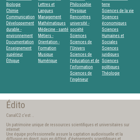
Biologie
Lettres et
Philosophie
terre
Chimie
Langues
Physique
Sciences de la vie
Communication
Management
Rencontres
Sciences
Développement
Mathématiques
université -
économiques
durable -
Médecine - santé
société
Sciences
environnement
Métiers -
Sciences
Humaines et
Documentation
Orientation -
Sciences de
Sociales
Enseignement
Formation
l'Univers
Sciences
supérieur
Musique
Sciences de
juridiques
Éthique
Numérique
l’éducation et de
Sciences
l’information
politiques
Sciences de
Théologie
l’ingénieur
Édito
CanalC2 c’est …
Un patrimoine unique de ressources scientifiques et universitaires sur
internet
Une équipe professionnelle assure la captation audiovisuelle et la
diffusion en direct, puis en différé, d’événements scientifiques et