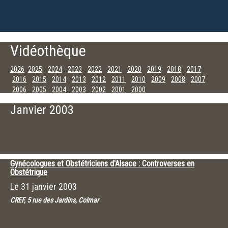
Vidéothèque
2026
2025
2024
2023
2022
2021
2020
2019
2018
2017
2016
2015
2014
2013
2012
2011
2010
2009
2008
2007
2006
2005
2004
2003
2002
2001
2000
Décembre
Novembre
Octobre
Septembre
Juillet
Juin
Mai
Avril
Janvier 2003
Mars
Janvier
Gynécologues et Obstétriciens d'Alsace : Controverses en
Obstétrique
Le
31 janvier 2003
CREF, 5 rue des Jardins, Colmar