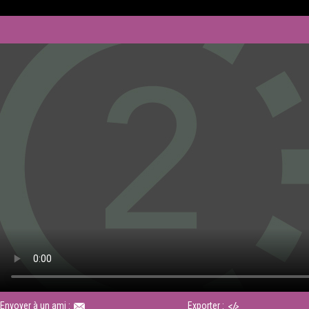
Envoyer à un ami :
Exporter :