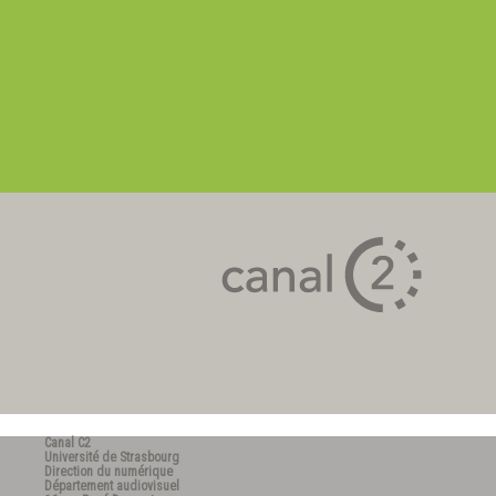
Canal C2
Université de Strasbourg
Direction du numérique
Département audiovisuel