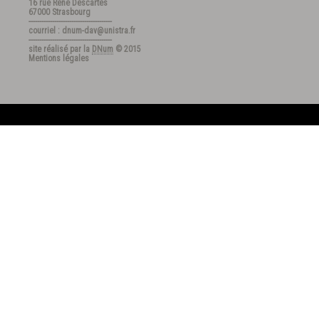
16 rue René Descartes
67000 Strasbourg
---------------------------------------
courriel : dnum-dav@unistra.fr
---------------------------------------
site réalisé par la
DNum
© 2015
Mentions légales