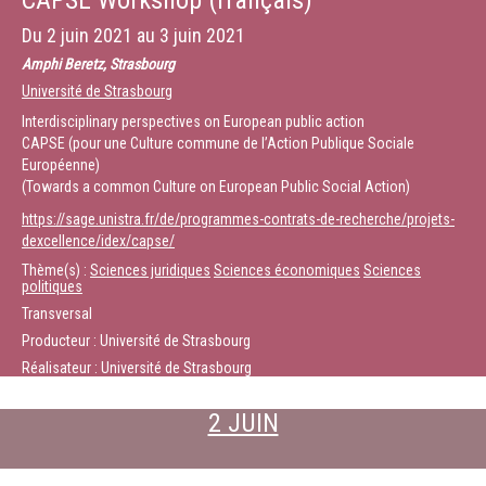
CAPSE Workshop (français)
Du
2 juin 2021
au
3 juin 2021
Amphi Beretz, Strasbourg
Université de Strasbourg
Interdisciplinary perspectives on European public action
CAPSE (pour une Culture commune de l’Action Publique Sociale
Européenne)
(Towards a common Culture on European Public Social Action)
https://sage.unistra.fr/de/programmes-contrats-de-recherche/projets-
dexcellence/idex/capse/
Thème(s) :
Sciences juridiques
Sciences économiques
Sciences
politiques
Transversal
Producteur : Université de Strasbourg
Réalisateur : Université de Strasbourg
2 JUIN