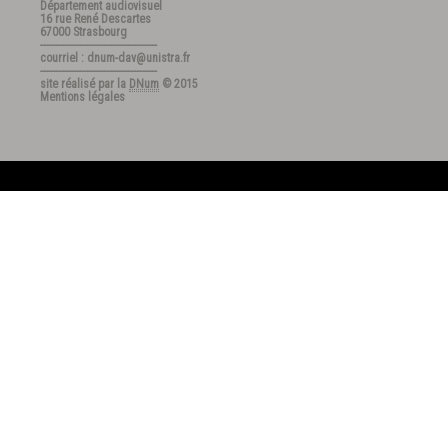
Département audiovisuel
16 rue René Descartes
67000 Strasbourg
---------------------------------------
courriel : dnum-dav@unistra.fr
---------------------------------------
site réalisé par la
DNum
© 2015
Mentions légales