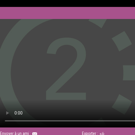
Envoyer à un ami :
Exporter :