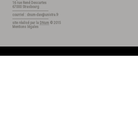
16 rue René Descartes
67000 Strasbourg
---------------------------------------
courriel : dnum-dav@unistra.fr
---------------------------------------
site réalisé par la
DNum
© 2015
Mentions légales