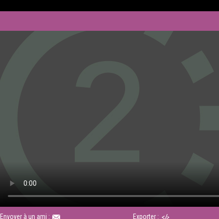
Envoyer à un ami :
Exporter :