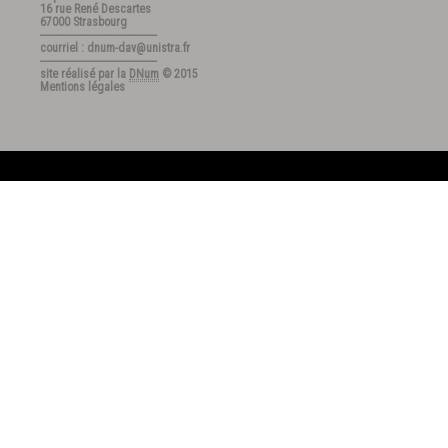
16 rue René Descartes
67000 Strasbourg
---------------------------------------
courriel : dnum-dav@unistra.fr
---------------------------------------
site réalisé par la
DNum
© 2015
Mentions légales