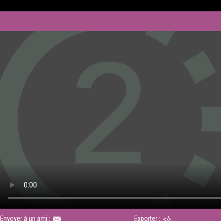
Envoyer à un ami :
Exporter :