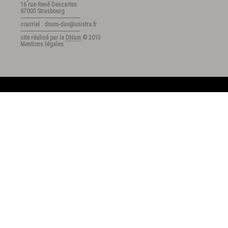
16 rue René Descartes
67000 Strasbourg
---------------------------------------
courriel : dnum-dav@unistra.fr
---------------------------------------
site réalisé par la
DNum
© 2015
Mentions légales