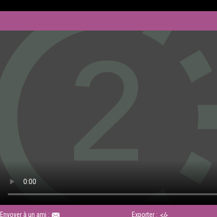
Envoyer à un ami :
Exporter :