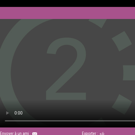
Envoyer à un ami :
Exporter :