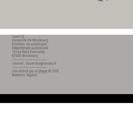
Canal C2
Université de Strasbourg
Direction du numérique
Département audiovisuel
16 rue René Descartes
67000 Strasbourg
---------------------------------------
courriel : dnum-dav@unistra.fr
---------------------------------------
site réalisé par la
DNum
© 2015
Mentions légales