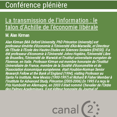
Conférence plénière
La transmission de l’information : le
talon d’Achille de l’économie libérale
M.
Alan Kirman
Alan Kirman (MA Oxford University, PhD Princeton University) est
professeur émérite d'économie à l'Université d'Aix-Marseille, et Directeur
de l’Etude à l'Ecole des Hautes Etudes en Sciences Sociales (EHESS). Il a
été professeur d'économie à l'Université Johns Hopkins, l'Université Libre
de Bruxelles, l'Université de Warwick et l'Institut universitaire européen de
Florence, en Italie. Professor Kirman est membre honoraire de l’Institut
Universitaire de France, membre de la Société d'économétrie et de
l'Association économique européenne. était Houblon-Norman Senior
Research Fellow at the Bank of England (1994), visiting Professor au
Santa Fe Institute, New Mexico (1993-1997) et Richard B Fisher Member à
l’Institute for Advanced Study, Princeton (2005-2006).En 1995 il a reçu le
Prix Humboldt en Allemagne, en 2003 il était nommé Chevalier de l’Ordre
des Palmes Academiques. Il est éditeur honoraire du Journal of
Economic Behavior and Organization JEBO, et éditeur associé de
plusieurs autres revues scientifiques internationales. Il a publié plus de
150 articles dans des revues internationales et il a édité et publié quinze
livres, parmi lesquels Economics Beyond the Millinium (avec L.A. Gerard-
Varet, Oxford University Press 1999) et Complex Economics: Individual
and Collective Rationality (Routledge 2010).