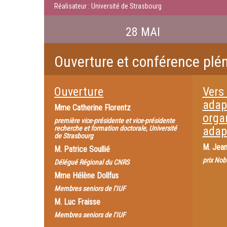
Réalisateur : Université de Strasbourg
28 MAI
Ouverture et conférence plén
Ouverture
Vers
adapt
Mme
Catherine Florentz
organ
première vice-présidente et vice-présidente
recherche et formation doctorale, Université
adap
de Strasbourg
M.
Jean
M.
Patrice Soullié
prix Nob
Délégué Régional du CNRS
Mme
Hélène Dollfus
Membres seniors de l’IUF
M.
Luc Fraisse
Membres seniors de l’IUF