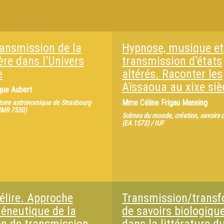
ransmission de la
Hypnose, musique et
ère dans l’Univers
transmission d’états
e
altérés. Raconter les
Aïssaoua au xixe siè
que Aubert
Mme
Céline Frigau Manning
oire astronomique de Strasbourg
UMR 7550)
Scènes du monde, création, savoirs c
(EA 1573) / IUF
 élire. Approche
Transmission/transf
éneutique de la
de savoirs biologiqu