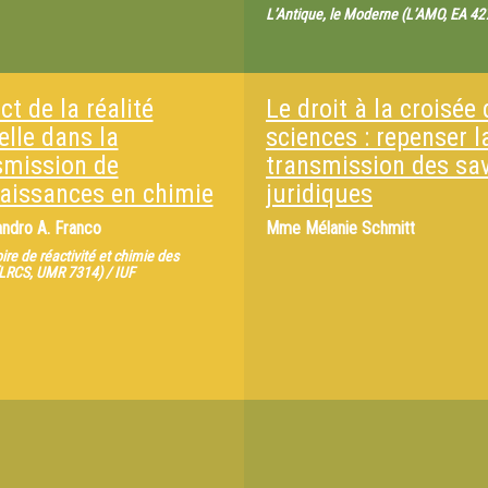
L’Antique, le Moderne (L’AMO, EA 427
t de la réalité
Le droit à la croisée
elle dans la
sciences : repenser l
smission de
transmission des sav
aissances en chimie
juridiques
andro A. Franco
Mme
Mélanie Schmitt
ire de réactivité et chimie des
(LRCS, UMR 7314) / IUF