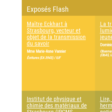
Exposés Flash
Maître Eckhart à
La t
Strasbourg, vecteur et
lumi
objet de la transmission
jeun
du savoir
Domini
Mme
Marie-Anne Vannier
Observat
(ObAS, 
Écritures (EA 3943) / IUF
Institut de physique et
Lire,
chimie des matériaux de
herm