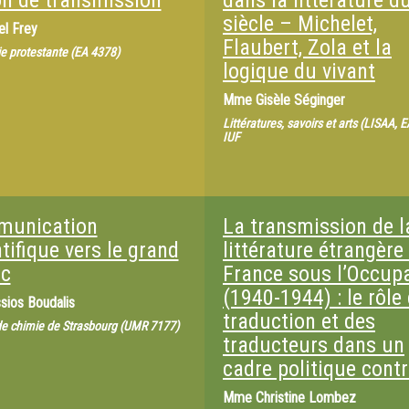
on de transmission
dans la littérature d
siècle – Michelet,
el Frey
Flaubert, Zola et la
e protestante (EA 4378)
logique du vivant
Mme
Gisèle Séginger
Littératures, savoirs et arts (LISAA, 
IUF
unication
La transmission de l
tifique vers le grand
littérature étrangère
ic
France sous l’Occup
(1940-1944) : le rôle 
sios Boudalis
traduction et des
 de chimie de Strasbourg (UMR 7177)
traducteurs dans un
cadre politique contr
Mme
Christine Lombez