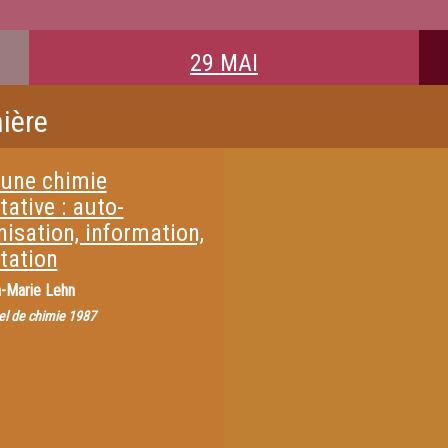
29 MAI
ière
 une chimie
ative : auto-
isation, information,
tation
-Marie Lehn
el de chimie 1987