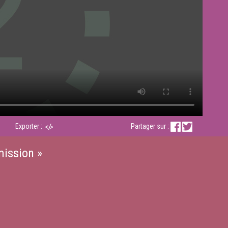
Exporter :
Partager sur :
mission »