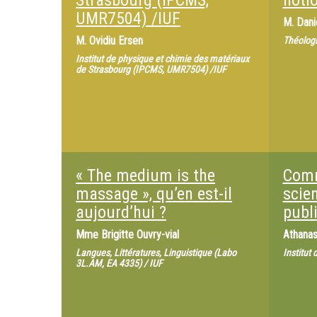
Strasbourg (IPCMS,
noti
UMR7504) /IUF
M.
Dani
M.
Ovidiu Ersen
Théologi
Institut de physique et chimie des matériaux
de Strasbourg (IPCMS, UMR7504) /IUF
« The medium is the
Comm
massage », qu’en est-il
scien
aujourd’hui ?
publ
Mme
Brigitte Ouvry-vial
Athanas
Langues, Littératures, Linguistique (Labo
Institut
3L.AM, EA 4335) / IUF