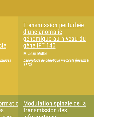
Transmission perturbée
d’une anomalie
génomique au niveau du
cle
gène IFT 140
M.
Jean Muller
ritiques
Laboratoire de génétique médicale (Inserm U
1112)
ormation
Modulation spinale de la
es
transmission des