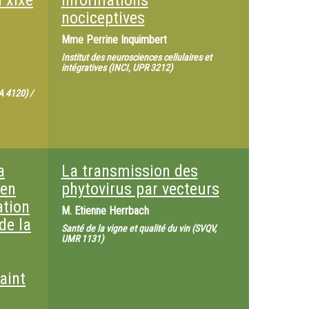
u xixe
informations
nociceptives
Mme
Perrine Inquimbert
Institut des neurosciences cellulaires et
intégratives (INCI, UPR 3212)
EA 4120) /
a
La transmission des
 en
phytovirus par vecteurs
ation
M.
Etienne Herrbach
de la
Santé de la vigne et qualité du vin (SVQV,
UMR 1131)
aint