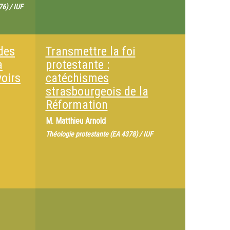
6) / IUF
 des
Transmettre la foi
a
protestante :
oirs
catéchismes
strasbourgeois de la
Réformation
M.
Matthieu Arnold
Théologie protestante (EA 4378) / IUF