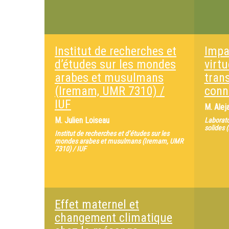
Institut de recherches et
Impac
d’études sur les mondes
virtu
arabes et musulmans
tran
(Iremam, UMR 7310) /
conn
IUF
M.
Alej
M.
Julien Loiseau
Laborato
solides 
Institut de recherches et d’études sur les
mondes arabes et musulmans (Iremam, UMR
7310) / IUF
Effet maternel et
changement climatique