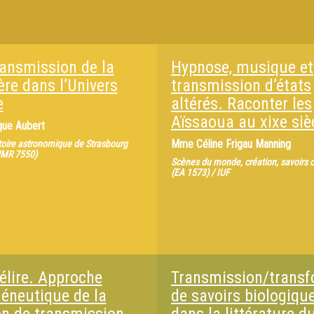
ransmission de la
Hypnose, musique et
ère dans l’Univers
transmission d’états
e
altérés. Raconter les
Aïssaoua au xixe siè
que Aubert
Mme
Céline Frigau Manning
oire astronomique de Strasbourg
UMR 7550)
Scènes du monde, création, savoirs c
(EA 1573) / IUF
 élire. Approche
Transmission/transf
éneutique de la
de savoirs biologiqu