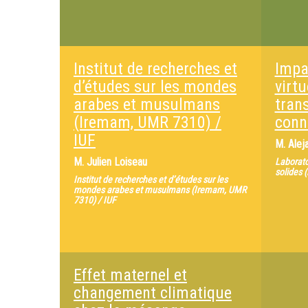
Institut de recherches et
Impac
d’études sur les mondes
virtu
arabes et musulmans
tran
(Iremam, UMR 7310) /
conn
IUF
M.
Alej
M.
Julien Loiseau
Laborato
solides 
Institut de recherches et d’études sur les
mondes arabes et musulmans (Iremam, UMR
7310) / IUF
Effet maternel et
changement climatique