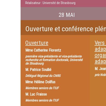
Réalisateur : Université de Strasbourg
28 MAI
Ouverture et conférence plén
Ouverture
Vers
adapt
Mme
Catherine Florentz
organ
première vice-présidente et vice-présidente
recherche et formation doctorale, Université
adap
de Strasbourg
M.
Jean
M.
Patrice Soullié
prix Nob
Délégué Régional du CNRS
Mme
Hélène Dollfus
Membres seniors de l’IUF
M.
Luc Fraisse
Membres seniors de l’IUF