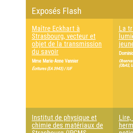
Exposés Flash
Maître Eckhart à
La t
Strasbourg, vecteur et
lumi
objet de la transmission
jeun
du savoir
Domini
Mme
Marie-Anne Vannier
Observat
(ObAS, 
Écritures (EA 3943) / IUF
Institut de physique et
Lire,
chimie des matériaux de
herm