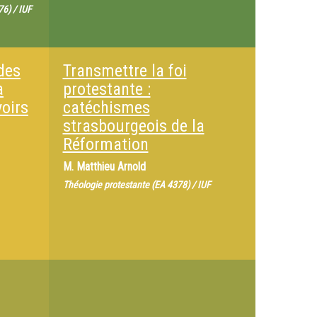
6) / IUF
 des
Transmettre la foi
a
protestante :
oirs
catéchismes
strasbourgeois de la
Réformation
M.
Matthieu Arnold
Théologie protestante (EA 4378) / IUF