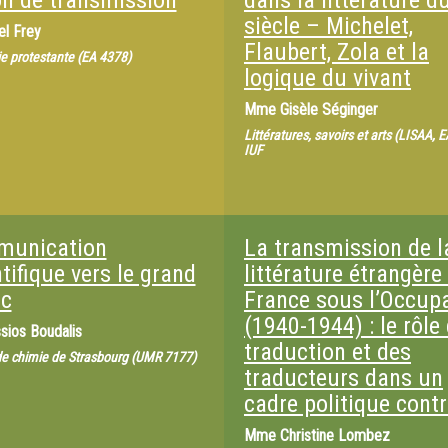
on de transmission
dans la littérature d
siècle – Michelet,
el Frey
Flaubert, Zola et la
e protestante (EA 4378)
logique du vivant
Mme
Gisèle Séginger
Littératures, savoirs et arts (LISAA, 
IUF
unication
La transmission de l
tifique vers le grand
littérature étrangère
ic
France sous l’Occup
(1940-1944) : le rôle 
sios Boudalis
traduction et des
 de chimie de Strasbourg (UMR 7177)
traducteurs dans un
cadre politique contr
Mme
Christine Lombez