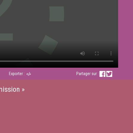
Exporter :
Partager sur :
mission »