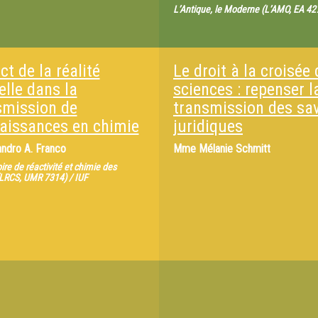
L’Antique, le Moderne (L’AMO, EA 427
t de la réalité
Le droit à la croisée
elle dans la
sciences : repenser l
smission de
transmission des sav
aissances en chimie
juridiques
andro A. Franco
Mme
Mélanie Schmitt
ire de réactivité et chimie des
(LRCS, UMR 7314) / IUF