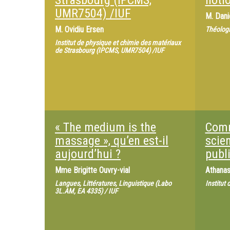
Strasbourg (IPCMS,
noti
UMR7504) /IUF
M.
Dani
M.
Ovidiu Ersen
Théologi
Institut de physique et chimie des matériaux
de Strasbourg (IPCMS, UMR7504) /IUF
« The medium is the
Comm
massage », qu’en est-il
scien
aujourd’hui ?
publ
Mme
Brigitte Ouvry-vial
Athanas
Langues, Littératures, Linguistique (Labo
Institut
3L.AM, EA 4335) / IUF