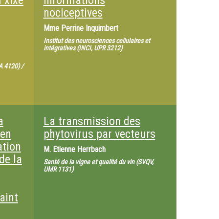
u xixe
informations
nociceptives
Mme
Perrine Inquimbert
Institut des neurosciences cellulaires et
intégratives (INCI, UPR 3212)
EA 4120) /
a
La transmission des
 en
phytovirus par vecteurs
ation
M.
Etienne Herrbach
de la
Santé de la vigne et qualité du vin (SVQV,
UMR 1131)
aint