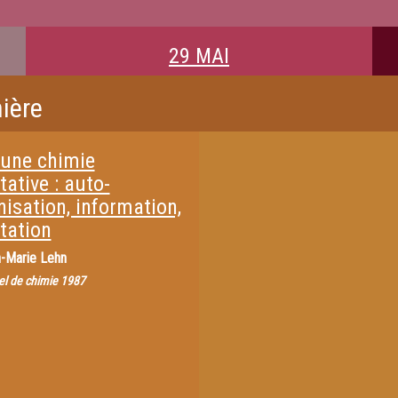
29 MAI
ière
 une chimie
ative : auto-
isation, information,
tation
-Marie Lehn
el de chimie 1987