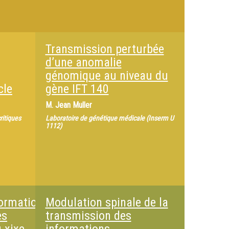
Transmission perturbée
d’une anomalie
génomique au niveau du
cle
gène IFT 140
M.
Jean Muller
ritiques
Laboratoire de génétique médicale (Inserm U
1112)
ormation
Modulation spinale de la
es
transmission des