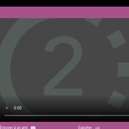
Envoyer à un ami :
Exporter :