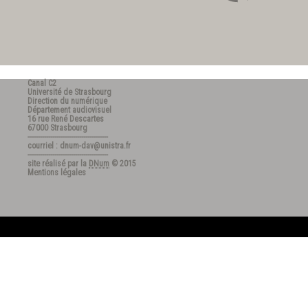
Canal C2
Université de Strasbourg
Direction du numérique
Département audiovisuel
16 rue René Descartes
67000 Strasbourg
---------------------------------------
courriel : dnum-dav@unistra.fr
---------------------------------------
site réalisé par la
DNum
© 2015
Mentions légales