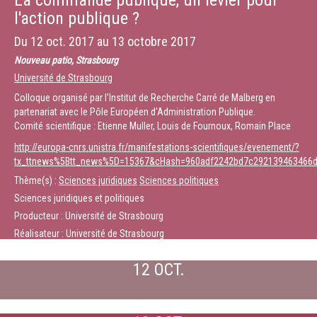
La commande publique, un levier pour
l'action publique ?
Du
12 oct. 2017
au
13 octobre 2017
Nouveau patio, Strasbourg
Université de Strasbourg
Colloque organisé par l'Institut de Recherche Carré de Malberg en
partenariat avec le Pôle Européen d'Administration Publique.
Comité scientifique : Etienne Muller, Louis de Fournoux, Romain Place
http://europa-cnrs.unistra.fr/manifestations-scientifiques/evenement/?
tx_ttnews%5Btt_news%5D=15367&cHash=960adf2242bd7c292139463466d
Thème(s) :
Sciences juridiques
Sciences politiques
Sciences juridiques et politiques
Producteur : Université de Strasbourg
Réalisateur : Université de Strasbourg
12 OCT.