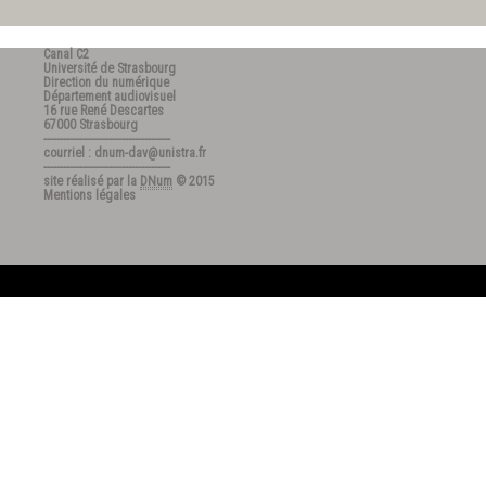
Canal C2
Université de Strasbourg
Direction du numérique
Département audiovisuel
16 rue René Descartes
67000 Strasbourg
---------------------------------------
courriel : dnum-dav@unistra.fr
---------------------------------------
site réalisé par la
DNum
© 2015
Mentions légales