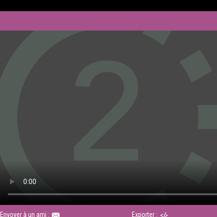
Envoyer à un ami :
Exporter :