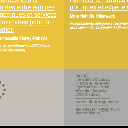
tantes entre équipes
pratiques et expérie
gogiques et services
Mme
Nathalie Hillenweck
mentaires pour la
vice-présidente déléguée à l’insertio
ation
professionnelle, Université de Strasb
mmanuelle Chevry-Pebayle
e de conférences, LISEC Alsace,
té de Strasbourg
Canal C2
Université de Strasbourg
Direction du numérique
Département audiovisuel
16 rue René Descartes
67000 Strasbourg
---------------------------------------
courriel : dnum-dav@unistra.fr
---------------------------------------
site réalisé par la
DNum
© 2015
Mentions légales