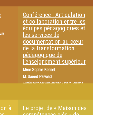
e
Conférence : Articulation
et collaboration entre les
équipes pédagogiques et
ute
les services de
documentation au cœur
de la transformation
pédagogique de
l’enseignement supérieur
Mme
Sophie Kennel
M.
Saeed Paivandi
Professeur des universités, LISEC Lorraine,
Université de Lorraine
M.
Loïc Chalmel
Mme
Emmanuelle Chevry-Pebayle
ion à
Le projet de « Maison des
Maîtresse de conférences, LISEC Alsace,
Université de Strasbourg
es,
compétences clés » de