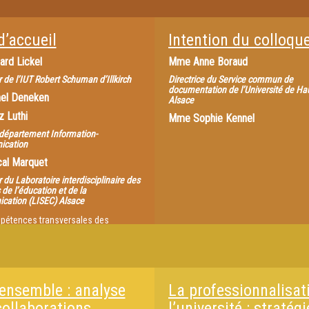
d’accueil
Intention du colloqu
ard Lickel
Mme
Anne Boraud
r de l’IUT Robert Schuman d’Illkirch
Directrice du Service commun de
documentation de l’Université de Ha
el Deneken
Alsace
z Luthi
Mme
Sophie Kennel
département Information-
cation
al Marquet
 du Laboratoire interdisciplinaire des
 de l’éducation et de la
cation (LISEC) Alsace
pétences transversales des
 : quels enjeux pour l’université, la
onnalisation, la société ? Quel objet
recherche ?
 ensemble : analyse
La professionnalisat
collaborations
l’université : stratégi