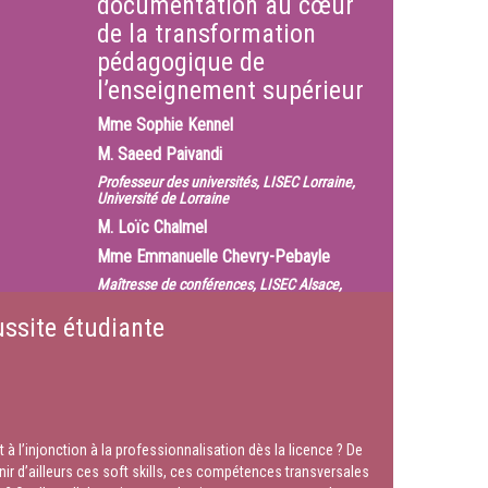
documentation au cœur
de la transformation
pédagogique de
l’enseignement supérieur
Mme
Sophie Kennel
M.
Saeed Paivandi
Professeur des universités, LISEC Lorraine,
Université de Lorraine
M.
Loïc Chalmel
Mme
Emmanuelle Chevry-Pebayle
Maîtresse de conférences, LISEC Alsace,
Université de Strasbourg
ussite étudiante
Mme
Muriel Frisch
Maîtresse de conférences, LISEC Lorraine,
Université de Lorraine
Mme
Pascale Gossin
Maîtresse de conférences, LISEC Alsace,
Université de Strasbourg
 l’injonction à la professionnalisation dès la licence ? De
ir d’ailleurs ces soft skills, ces compétences transversales
M.
Marc Trestini