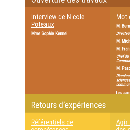
Interview de Nicole
Mot 
Poteaux
M.
Bern
Mme
Sophie Kennel
Directeu
M.
Mich
M.
Fran
Chef du 
Communi
M.
Pasc
Directeur
sciences
communi
Les com
étudiants
Retours d’expériences
professi
pour la 
Référentiels de
Agir
compétences
des 