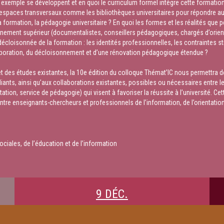
emple se développent et en quoi le curriculum formel intègre cette formation ?
espaces transversaux comme les bibliothèques universitaires pour répondre aux
 formation, la pédagogie universitaire ? En quoi les formes et les réalités que 
ignement supérieur (documentalistes, conseillers pédagogiques, chargés d’orien
 décloisonnée de la formation : les identités professionnelles, les contraintes st
ollaboration, du décloisonnement et d’une rénovation pédagogique étendue ?
 des études existantes, la 10e édition du colloque Thémat’IC nous permettra d
ts, ainsi qu’aux collaborations existantes, possibles ou nécessaires entre le
ation, service de pédagogie) qui visent à favoriser la réussite à l’université. 
tre enseignants-chercheurs et professionnels de l’information, de l’orientation
ociales, de l’éducation et de l’information
9 DÉC.