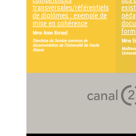
transversales/référentiels
exis
de diplômes : exemple de
péda
mise en cohérence
docu
form
Mme
Anne Boraud
Mme
E
Directrice du Service commun de
documentation de l’Université de Haute
Maîtress
Alsace
Universi