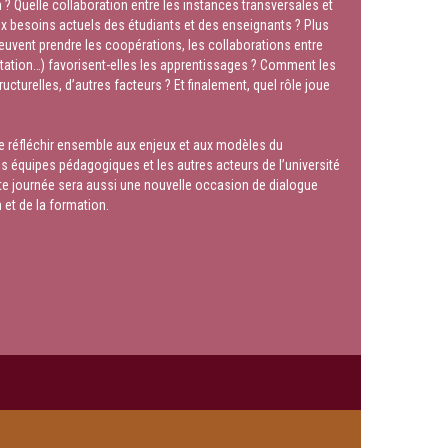
 Quelle collaboration entre les instances transversales et
Maître de conférences, LISEC Alsace,
 besoins actuels des étudiants et des enseignants ? Plus
Université de Strasbourg
peuvent prendre les coopérations, les collaborations entre
M.
Marc Weisser
tation…) favorisent-elles les apprentissages ? Comment les
Professeur des universités, LISEC Alsace,
ructurelles, d’autres facteurs ? Et finalement, quel rôle joue
Université de Haute Alsace
e réfléchir ensemble aux enjeux et aux modèles du
Le laboratoire des sciences de l’éducation
s équipes pédagogiques et les autres acteurs de l’université
et de la communication (LISEC) a répondu à
Cette journée sera aussi une nouvelle occasion de dialogue
l’appel de la direction générale de
 et de la formation.
l'enseignement supérieur et de l'insertion
professionnelle (DGESIP) pour explorer la
réalité des politiques d’universités et des
collaborations entre enseignants-
chercheurs et personnels des services
communs de documentation pour le
développement des compétences
informationnelles chez les étudiants. Cette
conférence permettra de présenter les
résultats de cette recherche
Durée :
55:44