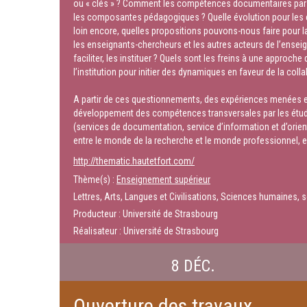
ou « clés » ? Comment les compétences documentaires par ex
les composantes pédagogiques ? Quelle évolution pour les 
loin encore, quelles propositions pouvons-nous faire pour la
les enseignants-chercheurs et les autres acteurs de l’ense
faciliter, les instituer ? Quels sont les freins à une approche
l’institution pour initier des dynamiques en faveur de la c
A partir de ces questionnements, des expériences menées et
développement des compétences transversales par les étudian
(services de documentation, service d’information et d’orient
entre le monde de la recherche et le monde professionnel, en
http://thematic.hautetfort.com/
Thème(s) :
Enseignement supérieur
Lettres, Arts, Langues et Civilisations, Sciences humaines, s
Producteur : Université de Strasbourg
Réalisateur : Université de Strasbourg
8 DÉC.
Ouverture des travaux