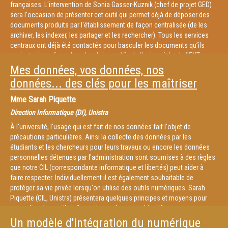
françaises. L'intervention de Sonia Gasser-Kuznik (chef de projet GED)
sera l'occasion de présenter cet outil qui permet déjà de déposer des
documents produits par l'établissement de façon centralisée (de les
archiver, les indexer, les partager et les rechercher). Tous les services
centraux ont déjà été contactés pour basculer les documents qu’ils
avaient mis en ligne dans la rubrique « Vie de l’université » de l’ENT.
Mes données, vos données, nos
données... des clés pour les maîtriser
Mme
Sarah Piquette
Direction Informatique (DI), Unistra
À l'université, l'usage qui est fait de nos données fait l'objet de
précautions particulières. Ainsi la collecte des données par les
étudiants et les chercheurs pour leurs travaux ou encore les données
personnelles détenues par l'administration sont soumises à des règles
que notre CIL (correspondante informatique et libertés) peut aider à
faire respecter. Individuellement il est également souhaitable de
protéger sa vie privée lorsqu'on utilise des outils numériques. Sarah
Piquette (CIL, Unistra) présentera quelques principes et moyens pour
paramétrer les outils informatiques dans cet objectif.
Un modèle d'intégration du numérique