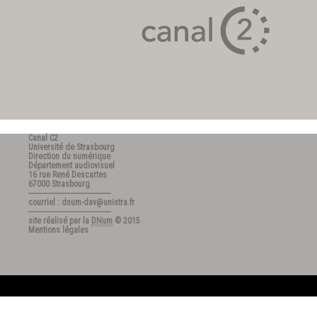
Canal C2
Université de Strasbourg
Direction du numérique
Département audiovisuel
16 rue René Descartes
67000 Strasbourg
---------------------------------------
courriel : dnum-dav@unistra.fr
---------------------------------------
site réalisé par la
DNum
© 2015
Mentions légales