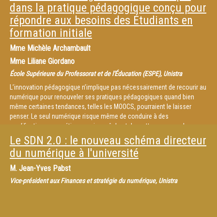
dans la pratique pédagogique conçu pour
répondre aux besoins des Étudiants en
formation initiale
Mme
Michèle Archambault
Mme
Liliane Giordano
École Supérieure du Professorat et de l'Éducation (ESPE), Unistra
L’innovation pédagogique n’implique pas nécessairement de recourir au
numérique pour renouveler ses pratiques pédagogiques quand bien
même certaines tendances, telles les MOOCS, pourraient le laisser
penser. Le seul numérique risque même de conduire à des
modifications cosmétiques qui empêchent de mettre en œuvre les
changements profonds et durables propres à l’innovation pédagogique.
Le SDN 2.0 : le nouveau schéma directeur
Cette conférence examine les changements attendus dans
du numérique à l'université
l’enseignement supérieur et l’usage qui peut être fait du numérique pour
atteindre les buts visés.
M.
Jean-Yves Pabst
Vice-président aux Finances et stratégie du numérique, Unistra