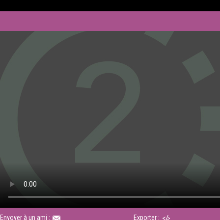
Envoyer à un ami :
Exporter :