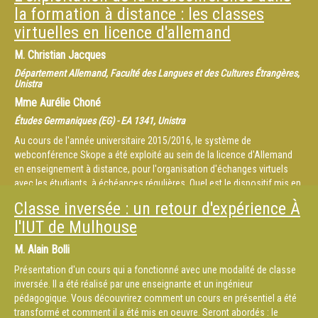
la formation à distance : les classes
virtuelles en licence d'allemand
M.
Christian Jacques
Département Allemand, Faculté des Langues et des Cultures Étrangères,
Unistra
Mme
Aurélie Choné
Études Germaniques (EG) - EA 1341, Unistra
Au cours de l'année universitaire 2015/2016, le système de
webconférence Skope a été exploité au sein de la licence d'Allemand
en enseignement à distance, pour l'organisation d'échanges virtuels
avec les étudiants, à échéances régulières. Quel est le dispositif mis en
place au profit des étudiants ? Qu'attendre de ces séances ? Quel est
Classe inversée : un retour d'expérience À
leur impact sur la relation entre enseignant et étudiant à distance ?
l'IUT de Mulhouse
Quelles sont les éventuelles contraintes ?
Autant de points qui feront l'objet d'un retour d'expérience de
M.
Alain Bolli
l'utilisation de Skope comme classe virtuelle dans le cadre de
l'enseignement à distance en Allemand, par Aurélie Choné (MCF, HDR –
Présentation d'un cours qui a fonctionné avec une modalité de classe
Faculté des langues, responsable pédagogique de ce cursus) et
inversée. Il a été réalisé par une enseignante et un ingénieur
Christian Jacques (MCF – Faculté des langues).
pédagogique. Vous découvrirez comment un cours en présentiel a été
transformé et comment il a été mis en oeuvre. Seront abordés : le