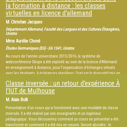
la formation à distance : les classes
virtuelles en licence d'allemand
M.
Christian Jacques
Département Allemand, Faculté des Langues et des Cultures Étrangères,
Unistra
Mme
Aurélie Choné
Études Germaniques (EG) - EA 1341, Unistra
Au cours de l'année universitaire 2015/2016, le système de
webconférence Skope a été exploité au sein de la licence d'Allemand
en enseignement à distance, pour l'organisation d'échanges virtuels
avec les étudiants, à échéances régulières. Quel est le dispositif mis en
place au profit des étudiants ? Qu'attendre de ces séances ? Quel est
Classe inversée : un retour d'expérience À
leur impact sur la relation entre enseignant et étudiant à distance ?
l'IUT de Mulhouse
Quelles sont les éventuelles contraintes ?
Autant de points qui feront l'objet d'un retour d'expérience de
M.
Alain Bolli
l'utilisation de Skope comme classe virtuelle dans le cadre de
l'enseignement à distance en Allemand, par Aurélie Choné (MCF, HDR –
Présentation d'un cours qui a fonctionné avec une modalité de classe
Faculté des langues, responsable pédagogique de ce cursus) et
inversée. Il a été réalisé par une enseignante et un ingénieur
Christian Jacques (MCF – Faculté des langues).
pédagogique. Vous découvrirez comment un cours en présentiel a été
transformé et comment il a été mis en oeuvre. Seront abordés : le