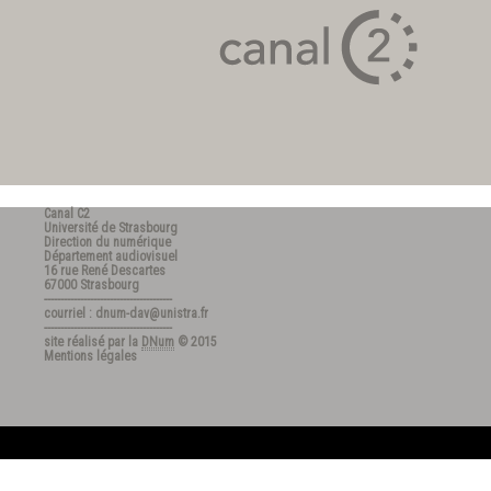
Canal C2
Université de Strasbourg
Direction du numérique
Département audiovisuel
16 rue René Descartes
67000 Strasbourg
---------------------------------------
courriel : dnum-dav@unistra.fr
---------------------------------------
site réalisé par la
DNum
© 2015
Mentions légales