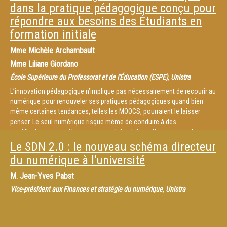
dans la pratique pédagogique conçu pour
répondre aux besoins des Étudiants en
formation initiale
Mme
Michèle Archambault
Mme
Liliane Giordano
École Supérieure du Professorat et de l'Éducation (ESPE), Unistra
L’innovation pédagogique n’implique pas nécessairement de recourir au
numérique pour renouveler ses pratiques pédagogiques quand bien
même certaines tendances, telles les MOOCS, pourraient le laisser
penser. Le seul numérique risque même de conduire à des
modifications cosmétiques qui empêchent de mettre en œuvre les
changements profonds et durables propres à l’innovation pédagogique.
Le SDN 2.0 : le nouveau schéma directeur
Cette conférence examine les changements attendus dans
du numérique à l'université
l’enseignement supérieur et l’usage qui peut être fait du numérique pour
atteindre les buts visés.
M.
Jean-Yves Pabst
Vice-président aux Finances et stratégie du numérique, Unistra