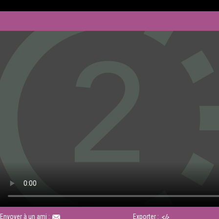
Envoyer à un ami :
Exporter :