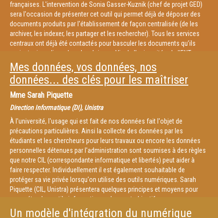
françaises. L'intervention de Sonia Gasser-Kuznik (chef de projet GED)
sera l'occasion de présenter cet outil qui permet déjà de déposer des
documents produits par l'établissement de façon centralisée (de les
archiver, les indexer, les partager et les rechercher). Tous les services
centraux ont déjà été contactés pour basculer les documents qu’ils
avaient mis en ligne dans la rubrique « Vie de l’université » de l’ENT.
Mes données, vos données, nos
données... des clés pour les maîtriser
Mme
Sarah Piquette
Direction Informatique (DI), Unistra
À l'université, l'usage qui est fait de nos données fait l'objet de
précautions particulières. Ainsi la collecte des données par les
étudiants et les chercheurs pour leurs travaux ou encore les données
personnelles détenues par l'administration sont soumises à des règles
que notre CIL (correspondante informatique et libertés) peut aider à
faire respecter. Individuellement il est également souhaitable de
protéger sa vie privée lorsqu'on utilise des outils numériques. Sarah
Piquette (CIL, Unistra) présentera quelques principes et moyens pour
paramétrer les outils informatiques dans cet objectif.
Un modèle d'intégration du numérique