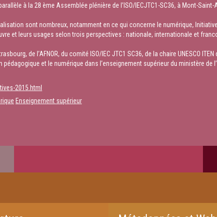
 parallèle à la 28 ème Assemblée plénière de l’ISO/IECJTC1-SC36, à Mont-Saint-Ai
alisation sont nombreux, notamment en ce qui concerne le numérique, Initiativ
re et leurs usages selon trois perspectives : nationale, internationale et fran
 Strasbourg, de l’AFNOR, du comité ISO/IEC JTC1 SC36, de la chaire UNESCO ITEN de 
on pédagogique et le numérique dans l’enseignement supérieur du ministère de l’
atives-2015.html
rique
Enseignement supérieur