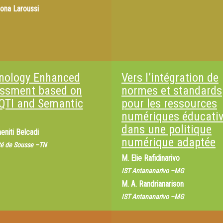
ona Laroussi
nology Enhanced
Vers l’intégration de
ssment based on
normes et standards
QTI and Semantic
pour les ressources
numériques éducati
dans une politique
heniti Belcadi
numérique adaptée
té de Sousse –TN
M.
Elie Rafidinarivo
IST Antananarivo –MG
M.
A. Randrianarison
IST Antananarivo –MG