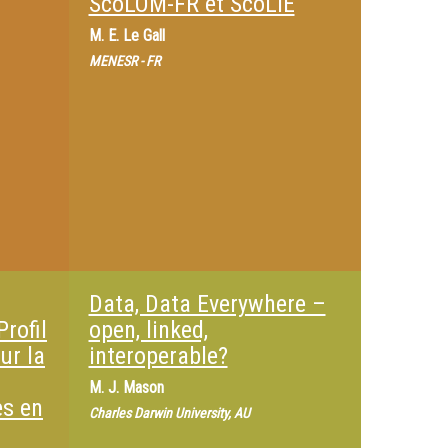
ScoLOM-FR et ScoLIE
M.
E. Le Gall
MENESR - FR
Data, Data Everywhere –
Profil
open, linked,
ur la
interoperable?
M.
J. Mason
es en
Charles Darwin University, AU