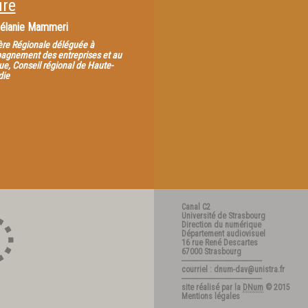
ure
élanie Mammeri
ère Régionale déléguée à
agnement des entreprises et au
e, Conseil régional de Haute-
ie
Canal C2
Université de Strasbourg
Direction du numérique
Département audiovisuel
16 rue René Descartes
67000 Strasbourg
---------------------------------------
courriel : dnum-dav@unistra.fr
---------------------------------------
site réalisé par la
DNum
© 2015
Mentions légales