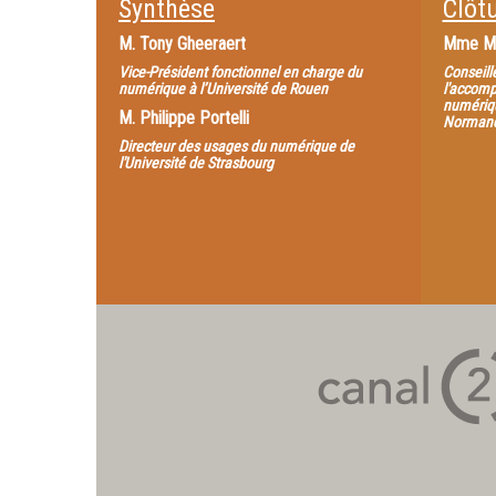
Synthèse
Clôt
M.
Tony Gheeraert
Mme
M
Vice-Président fonctionnel en charge du
Conseill
numérique à l’Université de Rouen
l'accomp
numériqu
M.
Philippe Portelli
Normand
Directeur des usages du numérique de
l'Université de Strasbourg