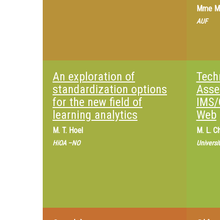
Mme
M
AUF
An exploration of
Tech
standardization options
Asse
for the new field of
IMS/
learning analytics
Web
M.
T. Hoel
M.
L. C
HiOA –NO
Universi