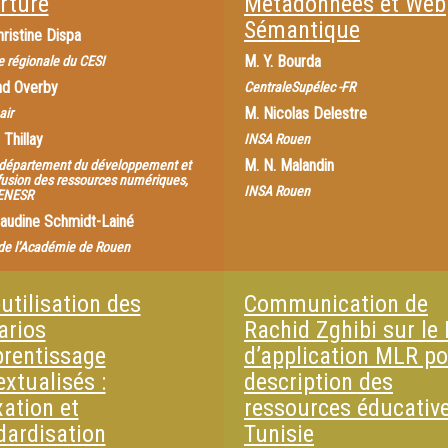
rture
Métadonnées et Web
Sémantique
ristine Dispa
M.
Y. Bourda
ce régionale du CESI
nd Overby
CentraleSupélec -FR
M.
Nicolas Delestre
air
 Thillay
INSA Rouen
M.
N. Malandin
 département du développement et
ffusion des ressources numériques,
INSA Rouen
ENESR
laudine Schmidt-Lainé
de l’Académie de Rouen
utilisation des
Communication de
arios
Rachid Zghibi sur le 
prentissage
d’application MLR po
xtualisés :
description des
xation et
ressources éducativ
dardisation
Tunisie