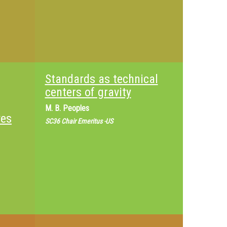
Standards as technical
centers of gravity
M.
B. Peoples
ves
SC36 Chair Emeritus -US