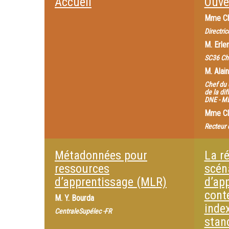
Accueil
Ouve
Mme
Ch
Directri
M.
Erle
SC36 Ch
M.
Alain
Chef du
de la di
DNE - M
Mme
C
Recteur 
Métadonnées pour
La ré
ressources
scén
d’apprentissage (MLR)
d’ap
conte
M.
Y. Bourda
inde
CentraleSupélec -FR
stan