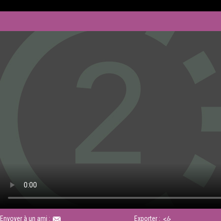
Envoyer à un ami :
Exporter :