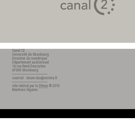
Canal C2
Université de Strasbourg
Direction du numérique
Département audiovisuel
16 rue René Descartes
67000 Strasbourg
---------------------------------------
courriel : dnum-dav@unistra.fr
---------------------------------------
site réalisé par la
DNum
© 2015
Mentions légales