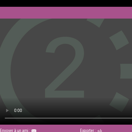
Envoyer à un ami :
Exporter :