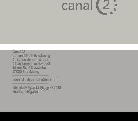
Canal C2
Université de Strasbourg
Direction du numérique
Département audiovisuel
16 rue René Descartes
67000 Strasbourg
---------------------------------------
courriel : dnum-dav@unistra.fr
---------------------------------------
site réalisé par la
DNum
© 2015
Mentions légales