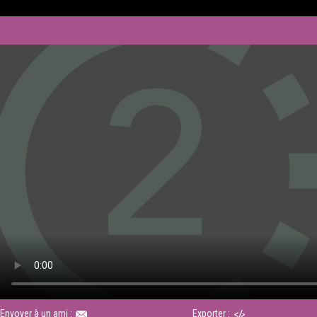
Envoyer à un ami :
Exporter :