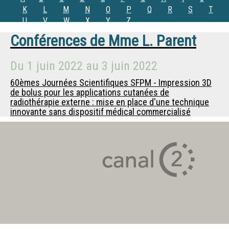
K
L
M
N
O
P
Q
R
S
T
U
V
W
X
Y
Z
Conférences de
Mme
L. Parent
Du
1 juin 2022
au
3 juin 2022
60èmes Journées Scientifiques SFPM - Impression 3D
de bolus pour les applications cutanées de
radiothérapie externe : mise en place d'une technique
innovante sans dispositif médical commercialisé