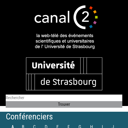
Conférenciers
A
B
C
D
E
F
G
H
I
J