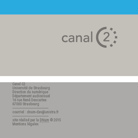
Canal C2
Université de Strasbourg
Direction du numérique
Département audiovisuel
16 rue René Descartes
67000 Strasbourg
---------------------------------------
courriel : dnum-dav@unistra.fr
---------------------------------------
site réalisé par la
DNum
© 2015
Mentions légales