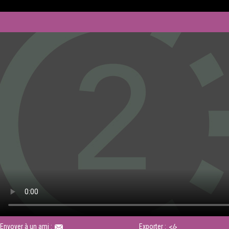
Envoyer à un ami :
Exporter :