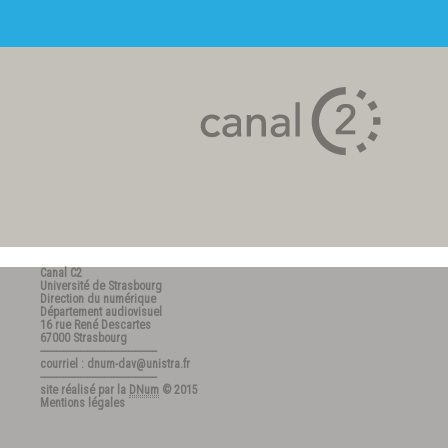
Canal C2
Université de Strasbourg
Direction du numérique
Département audiovisuel
16 rue René Descartes
67000 Strasbourg
---------------------------------------
courriel : dnum-dav@unistra.fr
---------------------------------------
site réalisé par la
DNum
© 2015
Mentions légales