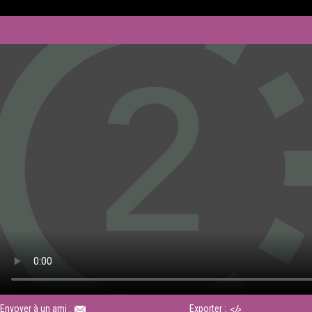
Envoyer à un ami :
Exporter :