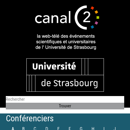
Conférenciers
A
B
C
D
E
F
G
H
I
J