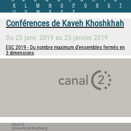
K
L
M
N
O
P
Q
R
S
T
U
V
W
X
Y
Z
Conférences de
Kaveh Khoshkhah
Du
23 janv. 2019
au
25 janvier 2019
EGC 2019 - Du nombre maximum d'ensembles fermés en
3 dimensions
Canal C2
Université de Strasbourg