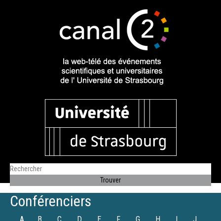
Conférenciers
A
B
C
D
E
F
G
H
I
J