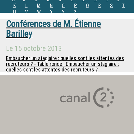
K
L
M
N
O
P
Q
R
S
T
U
V
W
X
Y
Z
Conférences de
M.
Étienne
Barilley
Le
15 octobre 2013
Embaucher un stagiaire : quelles sont les attentes des
recruteurs ? - Table ronde : Embaucher un stagiaire :
quelles sont les attentes des recruteurs ?