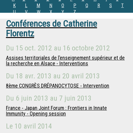
K
L
M
N
O
P
Q
R
S
T
U
V
W
X
Y
Z
Conférences de
Catherine
Florentz
Du
15 oct. 2012
au
16 octobre 2012
Assises territoriales de l’enseignement supérieur et de
la recherche en Alsace - Interventions
Du
18 avr. 2013
au
20 avril 2013
8ème CONGRÈS DRÉPANOCYTOSE - Intervention
Du
6 juin 2013
au
7 juin 2013
France - Japan Joint Forum : Frontiers in Innate
Immunity - Opening session
Le
10 avril 2014