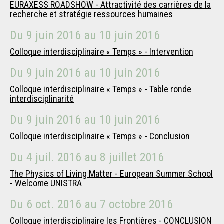
EURAXESS ROADSHOW - Attractivité des carrières de la
recherche et stratégie ressources humaines
Du
9 juin 2016
au
10 juin 2016
Colloque interdisciplinaire « Temps » - Intervention
Du
9 juin 2016
au
10 juin 2016
Colloque interdisciplinaire « Temps » - Table ronde
interdisciplinarité
Du
9 juin 2016
au
10 juin 2016
Colloque interdisciplinaire « Temps » - Conclusion
Du
4 juil. 2016
au
8 juillet 2016
The Physics of Living Matter - European Summer School
- Welcome UNISTRA
Du
6 oct. 2016
au
7 octobre 2016
Colloque interdisciplinaire les Frontières - CONCLUSION