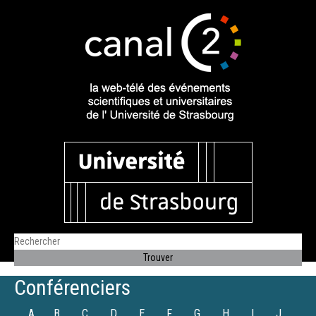
Conférenciers
A
B
C
D
E
F
G
H
I
J