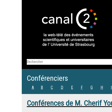
Conférenciers
A
B
C
D
E
F
G
H
I
Conférences de
M.
Cherif Yo