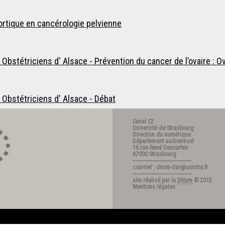
rtique en cancérologie pelvienne
bstétriciens d' Alsace - Prévention du cancer de l’ovaire : O
Obstétriciens d' Alsace - Débat
Canal C2
Université de Strasbourg
Direction du numérique
Département audiovisuel
16 rue René Descartes
67000 Strasbourg
---------------------------------------
courriel : dnum-dav@unistra.fr
---------------------------------------
site réalisé par la
DNum
© 2015
Mentions légales