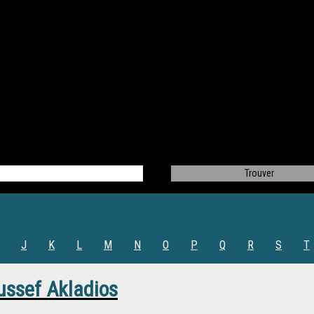
J
K
L
M
N
O
P
Q
R
S
T
ussef Akladios