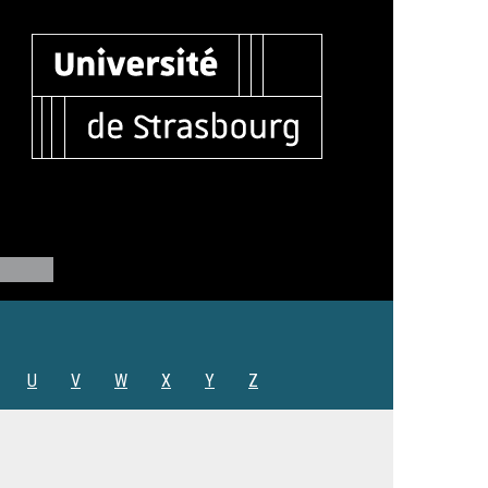
U
V
W
X
Y
Z