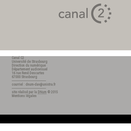
Canal C2
Université de Strasbourg
Direction du numérique
Département audiovisuel
16 rue René Descartes
67000 Strasbourg
---------------------------------------
courriel : dnum-dav@unistra.fr
---------------------------------------
site réalisé par la
DNum
© 2015
Mentions légales