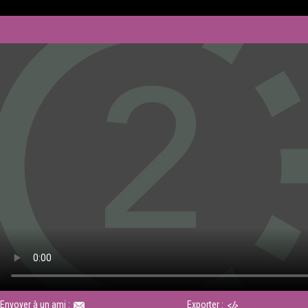
Envoyer à un ami :
Exporter :