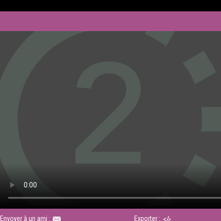
Envoyer à un ami :
Exporter :