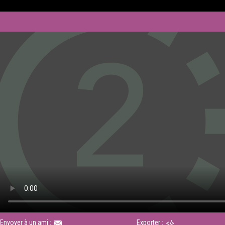
Envoyer à un ami :
Exporter :