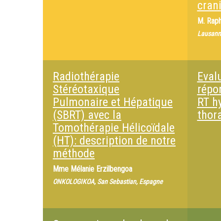
cran
M.
Raph
Lausann
Radiothérapie
Eval
Stéréotaxique
répo
Pulmonaire et Hépatique
RT h
(SBRT) avec la
thor
Tomothérapie Hélicoïdale
(HT): description de notre
méthode
Mme
Mélanie Erzilbengoa
ONKOLOGIKOA, San Sebastian, Espagne