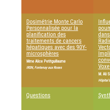
Dosimétrie Monte Carlo
Influ
Personnalisée pour la
poum
planification des
dans
traitements de cancers
Radi
hépatiques avec des 90Y-
Vecto
microsphères
Impl
conv
Mme
Alice Petitguillaume
Voxe
IRSN, Fontenay aux Roses
M.
Ali S
Hôpital 
Questions
Synt