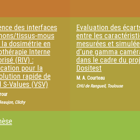
ence des interfaces
Evaluation des écart
ons/tissus-mous
entre les caractérist
 la dosimétrie en
mesurées et simulée
othérapie Interne
d’une gamma camér
risé (RIV) :
dans le cadre du pro
ication pour la
Dositest
olution rapide de
M.
A. Courteau
l S-Values (VSV)
CHU de Rangueil, Toulouse
rour
Beaujon, Clichy
hèse