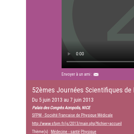
Envoyer à un ami :
52èmes Journées Scientifiques de
Du
5 juin 2013
au
7 juin 2013
Palais des Congrès Acropolis, NICE
SFPM - Société Française de Physique Médicale
http://www.sfpm.fr/js/2013/main.php?fichier=accueil
Thème(s) :
Médecine - santé
Physique