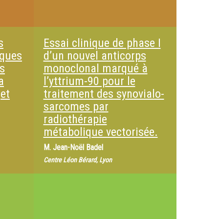
s
Essai clinique de phase I
iques
d’un nouvel anticorps
s
monoclonal marqué à
a
l’yttrium-90 pour le
jet
traitement des synovialo-
sarcomes par
radiothérapie
métabolique vectorisée.
M.
Jean-Noël Badel
Centre Léon Bérard, Lyon