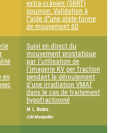
extra-crânien (SBRT)
poumon: Validation à
l''aide d''une plate-forme
de mouvement 6D
erie
Suivi en direct du
r
mouvement prostatique
lité
par l’utilisation de
l’imagerie KV per fraction
e en
pendant le déroulement
avec
d’une irradiation VMAT
dans le cas de traitement
hypofractionné
M.
L. Bedos
ICM Montpellier