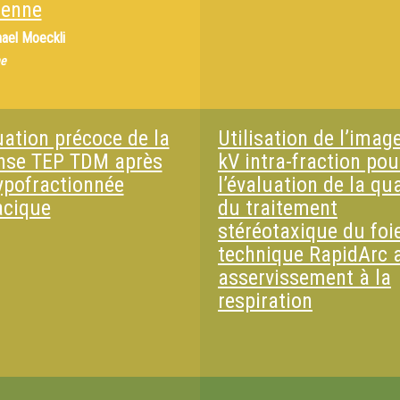
ienne
ael Moeckli
e
uation précoce de la
Utilisation de l’imag
nse TEP TDM après
kV intra-fraction pou
ypofractionnée
l’évaluation de la qua
acique
du traitement
stéréotaxique du foi
technique RapidArc 
asservissement à la
respiration