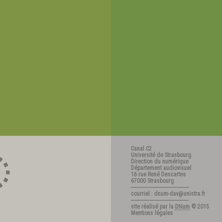
Canal C2
Université de Strasbourg
Direction du numérique
Département audiovisuel
16 rue René Descartes
67000 Strasbourg
---------------------------------------
courriel : dnum-dav@unistra.fr
---------------------------------------
site réalisé par la
DNum
© 2015
Mentions légales