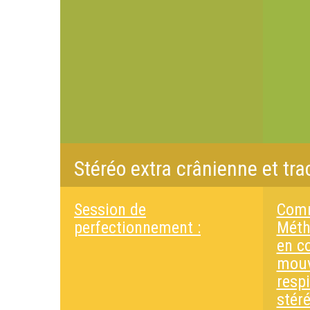
Stéréo extra crânienne et tra
Session de
Comm
perfectionnement :
Méth
en c
mou
respi
stéré