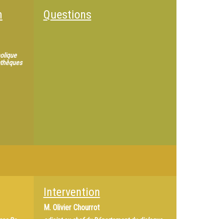
n
Questions
holique
iothèques
Intervention
M.
Olivier Chourrot