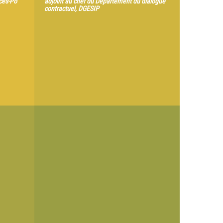
nces-Po
adjoint au chef du Département du dialogue
contractuel, DGESIP