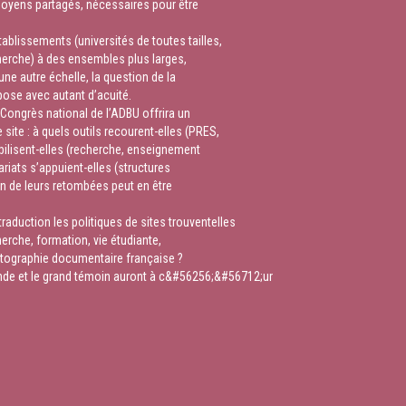
oyens partagés, nécessaires pour être
blissements (universités de toutes tailles,
erche) à des ensembles plus larges,
ne autre échelle, la question de la
 pose avec autant d’acuité.
Congrès national de l’ADBU offrira un
site : à quels outils recourent-elles (PRES,
obilisent-elles (recherche, enseignement
ariats s’appuient-elles (structures
ion de leurs retombées peut en être
raduction les politiques de sites trouventelles
erche, formation, vie étudiante,
rtographie documentaire française ?
onde et le grand témoin auront à c&#56256;&#56712;ur