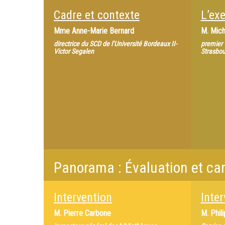
Cadre et contexte
L’ex
Mme
Anne-Marie Bernard
M.
Mic
directrice du SCD de l’Université Bordeaux II-
premier 
Victor Segalen
Strasbou
Panorama : Évaluation et ca
Intervention
Inter
M.
Pierre Carbone
M.
Phil