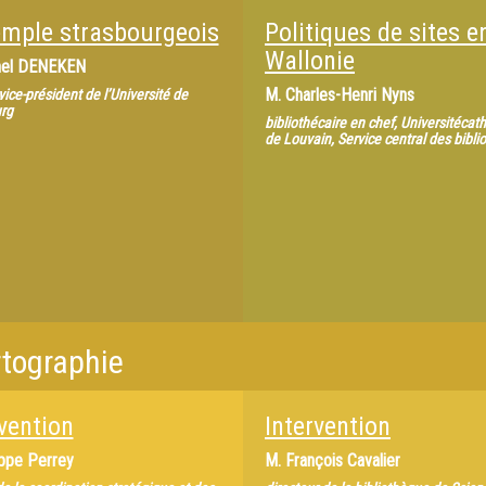
emple strasbourgeois
Politiques de sites e
Wallonie
hel DENEKEN
M.
Charles-Henri Nyns
vice-président de l’Université de
rg
bibliothécaire en chef, Universitécat
de Louvain, Service central des bibl
rtographie
vention
Intervention
ippe Perrey
M.
François Cavalier