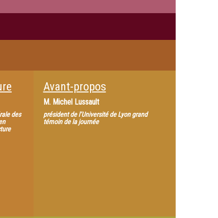
ure
Avant-propos
M.
Michel Lussault
érale des
président de l’Université de Lyon grand
 en
témoin de la journée
cture