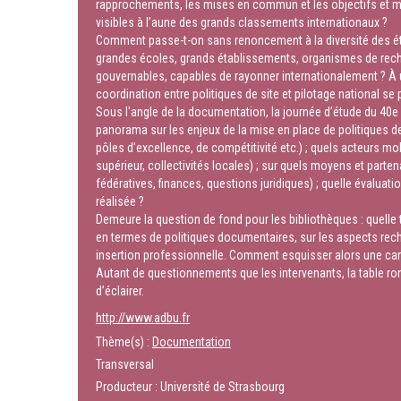
rapprochements, les mises en commun et les objectifs et m
visibles à l’aune des grands classements internationaux ?
Comment passe-t-on sans renoncement à la diversité des éta
grandes écoles, grands établissements, organismes de rech
gouvernables, capables de rayonner internationalement ? À u
coordination entre politiques de site et pilotage national se
Sous l'angle de la documentation, la journée d’étude du 40e 
panorama sur les enjeux de la mise en place de politiques de 
pôles d’excellence, de compétitivité etc.) ; quels acteurs m
supérieur, collectivités locales) ; sur quels moyens et parten
fédératives, finances, questions juridiques) ; quelle évaluat
réalisée ?
Demeure la question de fond pour les bibliothèques : quelle t
en termes de politiques documentaires, sur les aspects rech
insertion professionnelle. Comment esquisser alors une ca
Autant de questionnements que les intervenants, la table r
d’éclairer.
http://www.adbu.fr
Thème(s) :
Documentation
Transversal
Producteur : Université de Strasbourg