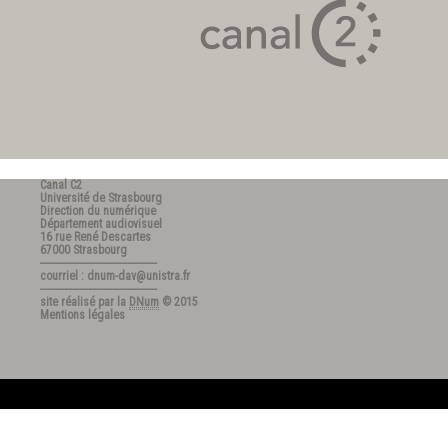
Canal C2
Université de Strasbourg
Direction du numérique
Département audiovisuel
16 rue René Descartes
67000 Strasbourg
---------------------------------------
courriel : dnum-dav@unistra.fr
---------------------------------------
site réalisé par la
DNum
© 2015
Mentions légales