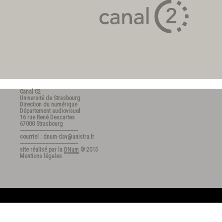
Canal C2
Université de Strasbourg
Direction du numérique
Département audiovisuel
16 rue René Descartes
67000 Strasbourg
---------------------------------------
courriel : dnum-dav@unistra.fr
---------------------------------------
site réalisé par la
DNum
© 2015
Mentions légales