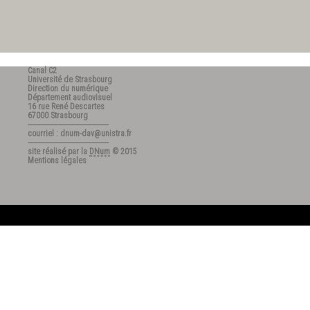
Canal C2
Université de Strasbourg
Direction du numérique
Département audiovisuel
16 rue René Descartes
67000 Strasbourg
---------------------------------------
courriel : dnum-dav@unistra.fr
---------------------------------------
site réalisé par la
DNum
© 2015
Mentions légales