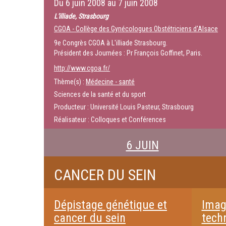
Du
6 juin 2008
au
7 juin 2008
L'illiade, Strasbourg
CGOA - Collège des Gynécologues Obstétriciens d'Alsace
9e Congrès CGOA à L'illiade Strasbourg.
Président des Journées : Pr François Goffinet, Paris.
http://www.cgoa.fr/
Thème(s) :
Médecine - santé
Sciences de la santé et du sport
Producteur : Université Louis Pasteur, Strasbourg
Réalisateur : Colloques et Conférences
6 JUIN
CANCER DU SEIN
Dépistage génétique et
Imag
cancer du sein
tech