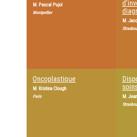
d’inv
M.
Pascal Pujol
diag
Montpellier
M.
Jacq
Strasbou
Oncoplastique
Dispo
soin
M.
Krishna Clough
M.
Jean
Paris
Strasbou