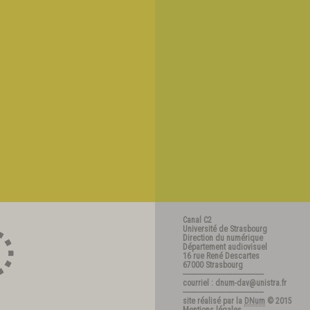
Canal C2
Université de Strasbourg
Direction du numérique
Département audiovisuel
16 rue René Descartes
67000 Strasbourg
---------------------------------------
courriel : dnum-dav@unistra.fr
---------------------------------------
site réalisé par la
DNum
© 2015