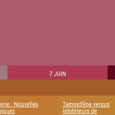
7 JUIN
erie : Nouvelles
Tamoxifène versus
niques
inhibiteurs de