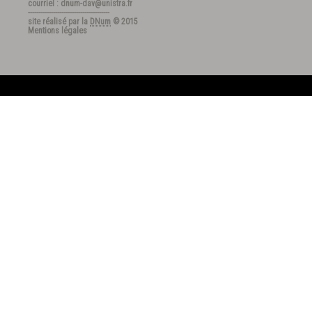
courriel : dnum-dav@unistra.fr
---------------------------------------
site réalisé par la
DNum
© 2015
Mentions légales