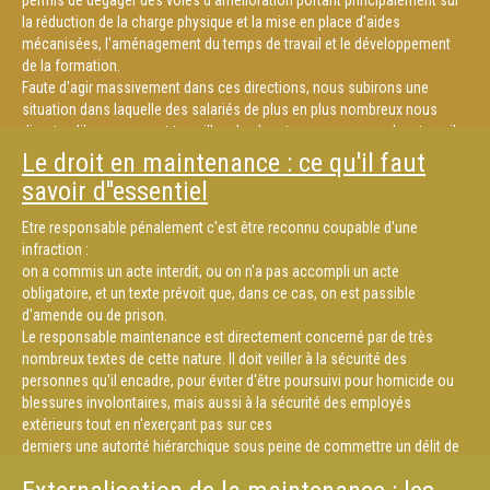
permis de dégager des voies d'amélioration portant principalement sur
la réduction de la charge physique et la mise en place d'aides
mécanisées, l'aménagement du temps de travail et le développement
de la formation.
Faute d'agir massivement dans ces directions, nous subirons une
situation dans laquelle des salariés de plus en plus nombreux nous
diront qu'ils ne pourront travailler plus longtemps parce que leur travail
est pénible, dangereux et salissant... et nous nous ne sommes pas sûr
Le droit en maintenance : ce qu'il faut
d'avoir la relève suffisante pour palier leur "fonctionnement en mode
savoir d''essentiel
dégradé" ou les remplacer.
Etre responsable pénalement c'est être reconnu coupable d'une
infraction :
on a commis un acte interdit, ou on n'a pas accompli un acte
obligatoire, et un texte prévoit que, dans ce cas, on est passible
d'amende ou de prison.
Le responsable maintenance est directement concerné par de très
nombreux textes de cette nature. Il doit veiller à la sécurité des
personnes qu'il encadre, pour éviter d'être poursuivi pour homicide ou
blessures involontaires, mais aussi à la sécurité des employés
extérieurs tout en n'exerçant pas sur ces
derniers une autorité hiérarchique sous peine de commettre un délit de
marchandage.