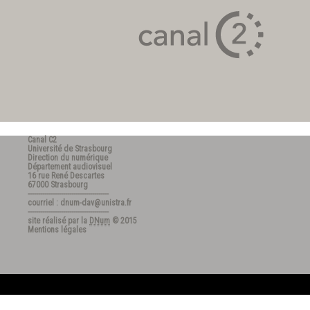
Canal C2
Université de Strasbourg
Direction du numérique
Département audiovisuel
16 rue René Descartes
67000 Strasbourg
---------------------------------------
courriel : dnum-dav@unistra.fr
---------------------------------------
site réalisé par la
DNum
© 2015
Mentions légales