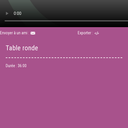
Envoyer à un ami :
Exporter :
Table ronde
Durée :
36:00