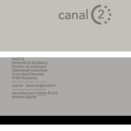
Canal C2
Université de Strasbourg
Direction du numérique
Département audiovisuel
16 rue René Descartes
67000 Strasbourg
---------------------------------------
courriel : dnum-dav@unistra.fr
---------------------------------------
site réalisé par la
DNum
© 2015
Mentions légales