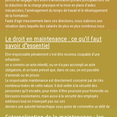
permis de dégager des voies d'amélioration portant principalement sur
la réduction de la charge physique et la mise en place d'aides
mécanisées, l'aménagement du temps de travail et le développement
de la formation.
Faute d'agir massivement dans ces directions, nous subirons une
situation dans laquelle des salariés de plus en plus nombreux nous
diront qu'ils ne pourront travailler plus longtemps parce que leur travail
est pénible, dangereux et salissant... et nous nous ne sommes pas sûr
Le droit en maintenance : ce qu'il faut
d'avoir la relève suffisante pour palier leur "fonctionnement en mode
savoir d''essentiel
dégradé" ou les remplacer.
Etre responsable pénalement c'est être reconnu coupable d'une
infraction :
on a commis un acte interdit, ou on n'a pas accompli un acte
obligatoire, et un texte prévoit que, dans ce cas, on est passible
d'amende ou de prison.
Le responsable maintenance est directement concerné par de très
nombreux textes de cette nature. Il doit veiller à la sécurité des
personnes qu'il encadre, pour éviter d'être poursuivi pour homicide ou
blessures involontaires, mais aussi à la sécurité des employés
extérieurs tout en n'exerçant pas sur ces
derniers une autorité hiérarchique sous peine de commettre un délit de
marchandage.