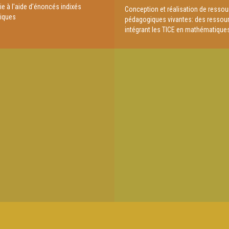
e à l'aide d'énoncés indixés
Conception et réalisation de resso
iques
pédagogiques vivantes: des ressou
intégrant les TICE en mathématique