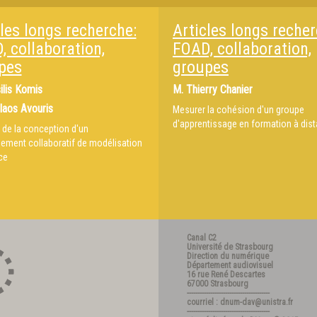
les longs recherche:
Articles longs recher
, collaboration,
FOAD, collaboration,
pes
groupes
ilis Komis
M.
Thierry Chanier
laos Avouris
Mesurer la cohésion d'un groupe
d'apprentissage en formation à dis
de la conception d'un
ement collaboratif de modélisation
ce
Canal C2
Université de Strasbourg
Direction du numérique
Département audiovisuel
16 rue René Descartes
67000 Strasbourg
---------------------------------------
courriel : dnum-dav@unistra.fr
---------------------------------------