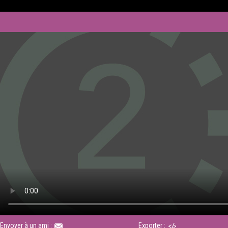
Envoyer à un ami :
Exporter :