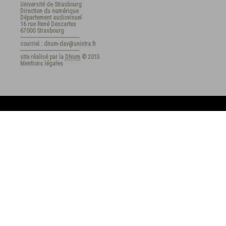
Université de Strasbourg
Direction du numérique
Département audiovisuel
16 rue René Descartes
67000 Strasbourg
---------------------------------------
courriel : dnum-dav@unistra.fr
---------------------------------------
site réalisé par la
DNum
© 2015
Mentions légales