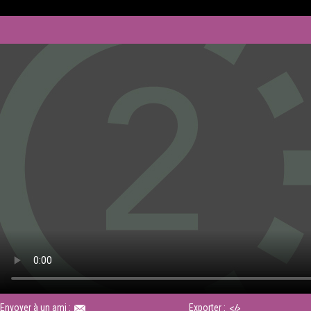
Envoyer à un ami :
Exporter :