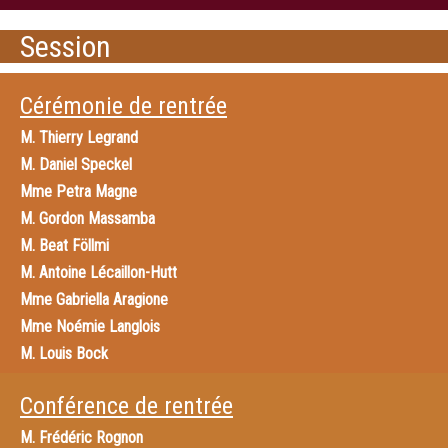
Session
Cérémonie de rentrée
M.
Thierry Legrand
M.
Daniel Speckel
Mme
Petra Magne
M.
Gordon Massamba
M.
Beat Föllmi
M.
Antoine Lécaillon-Hutt
Mme
Gabriella Aragione
Mme
Noémie Langlois
M.
Louis Bock
M.
Eran Shuali
Conférence de rentrée
M.
Frédéric Rognon
Mme
Patricia Carbiener
M.
Frédéric Rognon