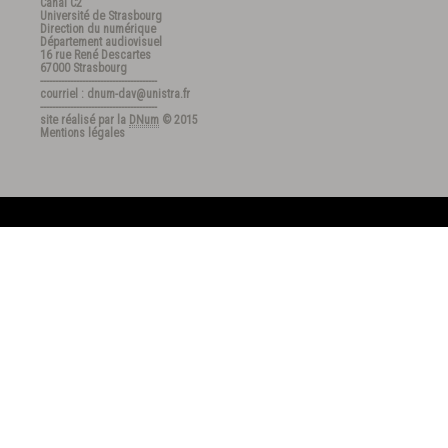
Canal C2
Université de Strasbourg
Direction du numérique
Département audiovisuel
16 rue René Descartes
67000 Strasbourg
---------------------------------------
courriel : dnum-dav@unistra.fr
---------------------------------------
site réalisé par la
DNum
© 2015
Mentions légales