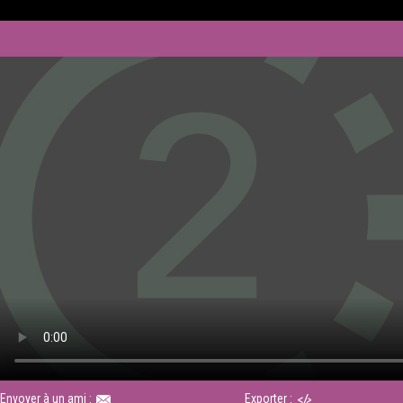
Envoyer à un ami :
Exporter :