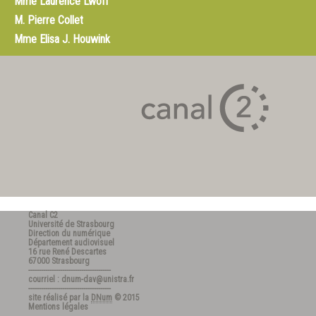
Mme
Laurence Lwoff
M.
Pierre Collet
Mme
Elisa J. Houwink
Canal C2
Université de Strasbourg
Direction du numérique
Département audiovisuel
16 rue René Descartes
67000 Strasbourg
---------------------------------------
courriel : dnum-dav@unistra.fr
---------------------------------------
site réalisé par la
DNum
© 2015
Mentions légales