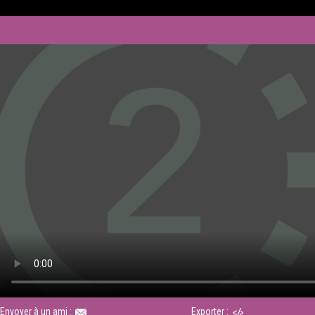
Envoyer à un ami :
Exporter :