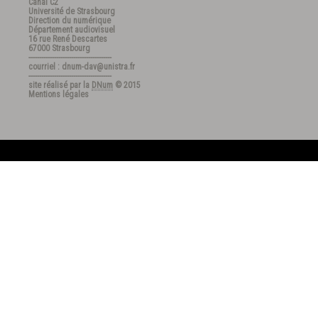
Canal C2
Université de Strasbourg
Direction du numérique
Département audiovisuel
16 rue René Descartes
67000 Strasbourg
---------------------------------------
courriel : dnum-dav@unistra.fr
---------------------------------------
site réalisé par la
DNum
© 2015
Mentions légales