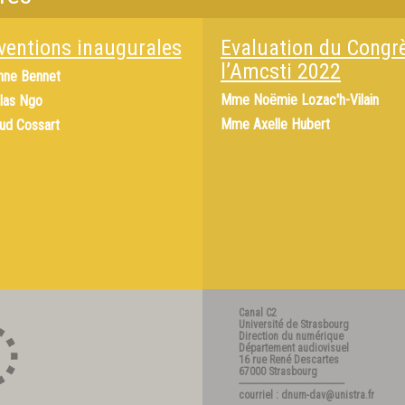
rventions inaugurales
Evaluation du Congr
l’Amcsti 2022
nne Bennet
Mme
Noëmie Lozac'h-Vilain
las Ngo
Mme
Axelle Hubert
ud Cossart
Canal C2
Université de Strasbourg
Direction du numérique
Département audiovisuel
16 rue René Descartes
67000 Strasbourg
---------------------------------------
courriel : dnum-dav@unistra.fr