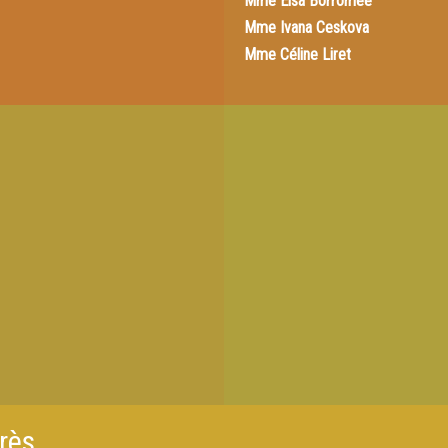
Mme
Elsa Borromée
Mme
Ivana Ceskova
Mme
Céline Liret
rès