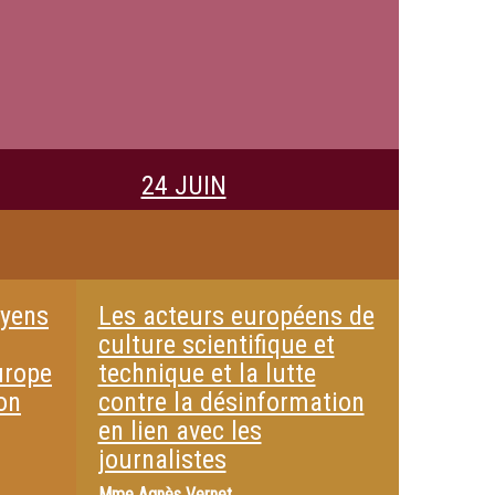
24 JUIN
oyens
Les acteurs européens de
culture scientifique et
urope
technique et la lutte
on
contre la désinformation
en lien avec les
journalistes
Mme
Agnès Vernet