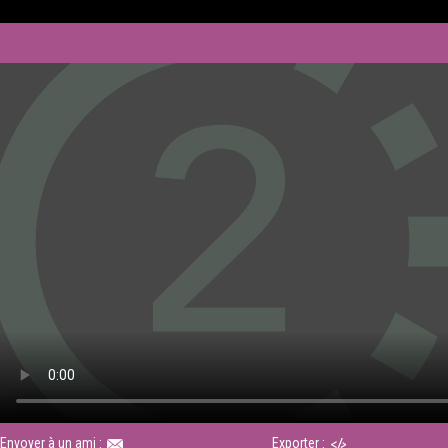
Envoyer à un ami :
Exporter :