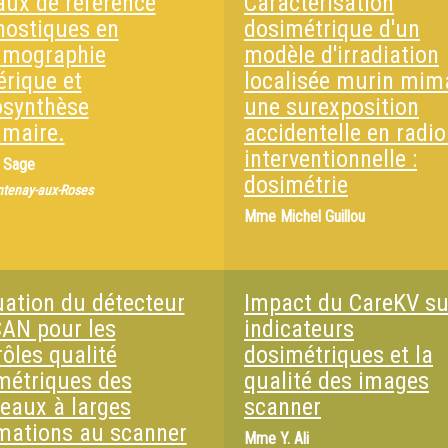
aux de référence
Caractérisation
nostiques en
dosimétrique d'un
mographie
modèle d'irradiation
rique et
localisée murin mim
synthèse
une surexposition
maire.
accidentelle en radio
interventionnelle :
. Sage
dosimétrie
ntenay-aux-Roses
Mme
Michel Guillou
uation du détecteur
Impact du CareKV su
CAN pour les
indicateurs
rôles qualité
dosimétriques et la
métriques des
qualité des images
ceaux à larges
scanner
imations au scanner
Mme
Y. Ali