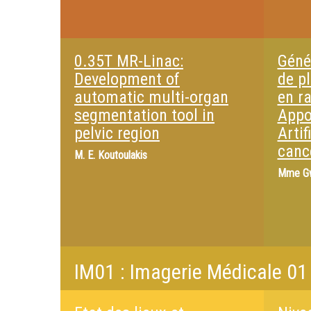
0.35T MR-Linac:
Géné
Development of
de p
automatic multi-organ
en ra
segmentation tool in
Appor
pelvic region
Artif
canc
M.
E. Koutoulakis
Mme
G
IM01 : Imagerie Médicale 01