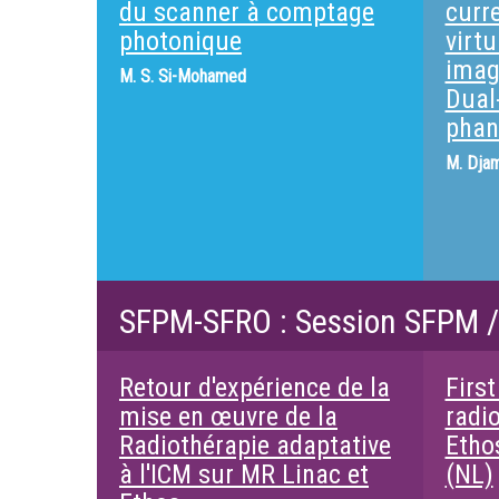
du scanner à comptage
curr
photonique
virt
imag
M.
S. Si-Mohamed
Dual
phan
M.
Djam
SFPM-SFRO : Session SFPM 
Retour d'expérience de la
First
mise en œuvre de la
radi
Radiothérapie adaptative
Etho
à l'ICM sur MR Linac et
(NL)