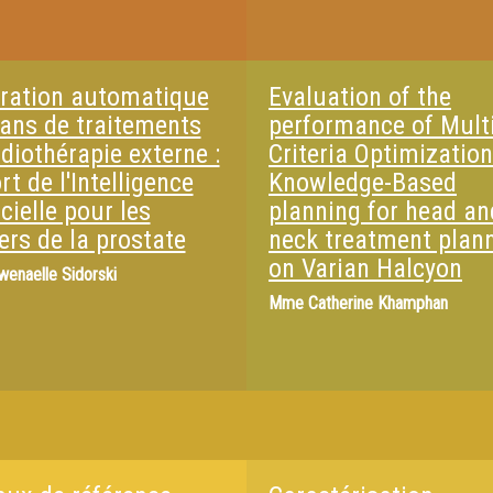
ration automatique
Evaluation of the
lans de traitements
performance of Multi
diothérapie externe :
Criteria Optimizatio
t de l'Intelligence
Knowledge-Based
icielle pour les
planning for head an
ers de la prostate
neck treatment plan
on Varian Halcyon
wenaelle Sidorski
Mme
Catherine Khamphan