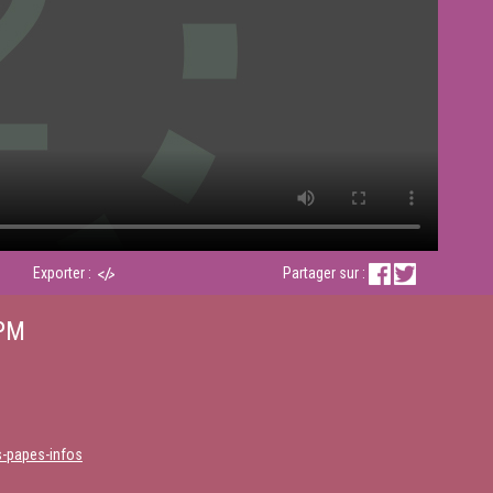
Exporter :
Partager sur :
FPM
s-papes-infos