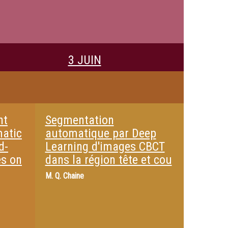
3 JUIN
nt
Segmentation
matic
automatique par Deep
d-
Learning d'images CBCT
es on
dans la région tête et cou
M.
Q. Chaine