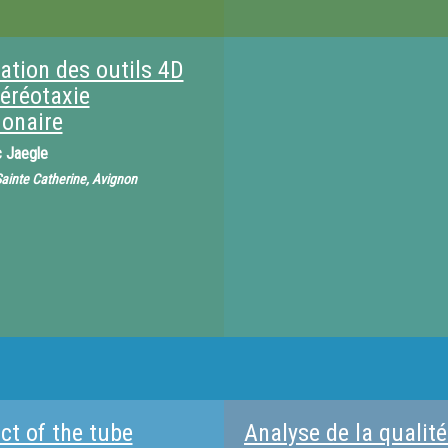
ation des outils 4D
téréotaxie
onaire
c Jaegle
 Sainte Catherine, Avignon
ct of the tube
Analyse de la qualit