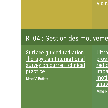
M.
C. P
RT04 : Gestion des mouvemen
Surface guided radiation
Ultr
therapy : an International
pros
survey on current clinical
radi
practice
impa
moti
Mme
V. Batista
anat
Mme
F.