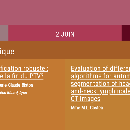
2 JUIN
rique
fication robuste :
Evaluation of differe
e la fin du PTV?
algorithms for auto
segmentation of hea
arie-Claude Biston
and-neck lymph nod
éon Bérard, Lyon
CT images
Mme
M.L. Costea