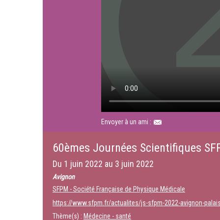
Envoyer à un ami :
60èmes Journées Scientifiques S
Du
1 juin 2022
au
3 juin 2022
Avignon
SFPM - Société Française de Physique Médicale
https://www.sfpm.fr/actualites/js-sfpm-2022-avignon-palai
Thème(s) :
Médecine - santé