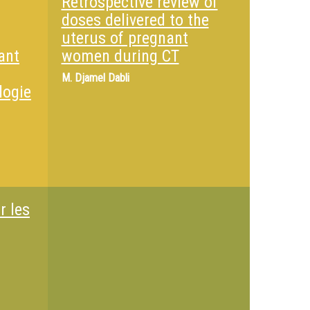
Retrospective review of
doses delivered to the
uterus of pregnant
ant
women during CT
M.
Djamel Dabli
logie
r les