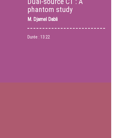
Dual-source CT : A
phantom study
M.
Djamel Dabli
Durée :
13:22