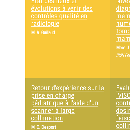
Etat des lieux et
Nive
évolutions à venir des
diag
contrôles qualité en
mam
radiologie
numé
tomo
M.
A. Guillaud
mam
Mme
J
IRSN Fo
Retour d'expérience sur la
Eval
prise en charge
IVIS
pédiatrique à l'aide d'un
cont
scanner à large
dosi
collimation
fais
coll
M.
C. Desport