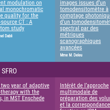
ent modulation on
images issues d'un
ual monochromatic
tomodensitomètre à
e quality for the
comptage photoniqu
-source CT : A
d'un tomodensitomè
tom study
spectral par des
métriques
el Dabli
scanographiques
avancées
Mme
M. Deleu
/ SFRO
 two year of adaptive
Intérêt de l’approche
otherapy with the
multimodale de
s, in MST Enschede
préparation des vol
et la correspondance