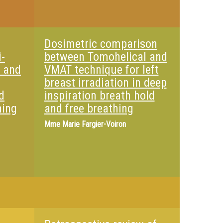
Dosimetric comparison
-
between Tomohelical and
n and
VMAT technique for left
breast irradiation in deep
d
inspiration breath hold
ning
and free breathing
Mme
Marie Fargier-Voiron