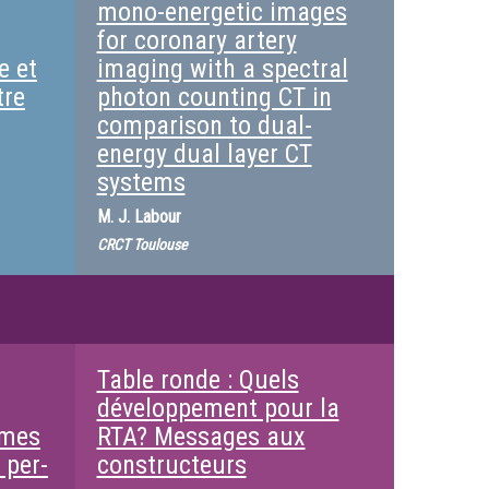
mono-energetic images
for coronary artery
e et
imaging with a spectral
tre
photon counting CT in
comparison to dual-
energy dual layer CT
systems
M.
J. Labour
CRCT Toulouse
Table ronde : Quels
développement pour la
umes
RTA? Messages aux
 per-
constructeurs