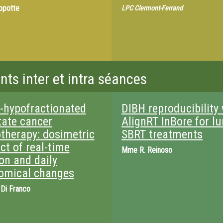
opotte
LPC Clermont-Ferrand
ts inter et intra séances
a-hypofractionated
DIBH reproducibility
tate cancer
AlignRT InBore for l
otherapy: dosimetric
SBRT treatments
ct of real-time
Mme
R. Reinoso
on and daily
omical changes
 Di Franco