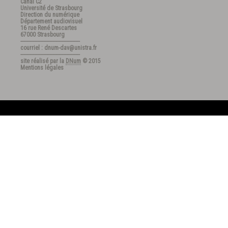
Canal C2
Université de Strasbourg
Direction du numérique
Département audiovisuel
16 rue René Descartes
67000 Strasbourg
---------------------------------------
courriel : dnum-dav@unistra.fr
---------------------------------------
site réalisé par la
DNum
© 2015
Mentions légales