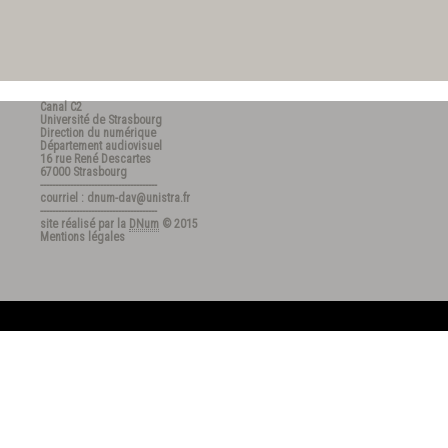
Canal C2
Université de Strasbourg
Direction du numérique
Département audiovisuel
16 rue René Descartes
67000 Strasbourg
---------------------------------------
courriel : dnum-dav@unistra.fr
---------------------------------------
site réalisé par la
DNum
© 2015
Mentions légales