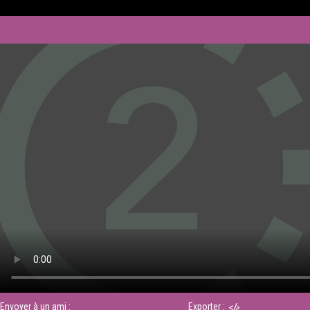
Envoyer à un ami :
Exporter :