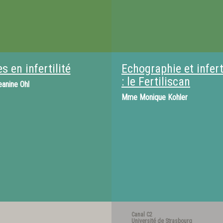
s en infertilité
Echographie et infert
: le Fertiliscan
eanine Ohl
Mme
Monique Kohler
Canal C2
Université de Strasbourg